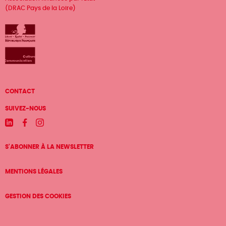
(DRAC Pays de la Loire)
Menu
CONTACT
Pied
SUIVEZ-NOUS
de
Linkedin
Facebook
Instagram
page
S'ABONNER À LA NEWSLETTER
MENTIONS LÉGALES
GESTION DES COOKIES