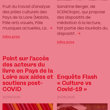
Fruit du travail d'analyse
Sandrine Berger, de
des pôles culturels des
SCENOtopic, qui propose
Pays de la Loire (Mobilis,
des dispositifs de
Pôle arts visuels, Pôle
médiation à la lecture,
musiques actuelles, La…
Lire
fait partie des lauréats du
la
dispositif…
Lire
Infos pros
suite
la
Infos pros
suite
Point sur l'accès
des acteurs du
livre en Pays de la
Loire aux aides et
Enquête Flash
soutiens post-
« Culture vs
COVID
Covid-19 »
25/06/2025
25/06/2025