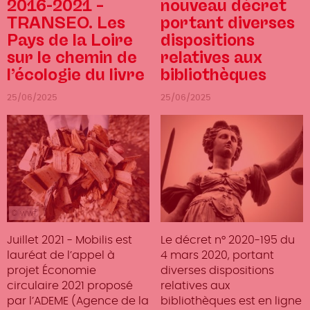
2016-2021 –
nouveau décret
TRANSEO. Les
portant diverses
Pays de la Loire
dispositions
sur le chemin de
relatives aux
l’écologie du livre
bibliothèques
25/06/2025
25/06/2025
© wwf
Juillet 2021 - Mobilis est
Le décret n° 2020-195 du
lauréat de l’appel à
4 mars 2020, portant
projet Économie
diverses dispositions
circulaire 2021 proposé
relatives aux
par l’ADEME (Agence de la
bibliothèques est en ligne