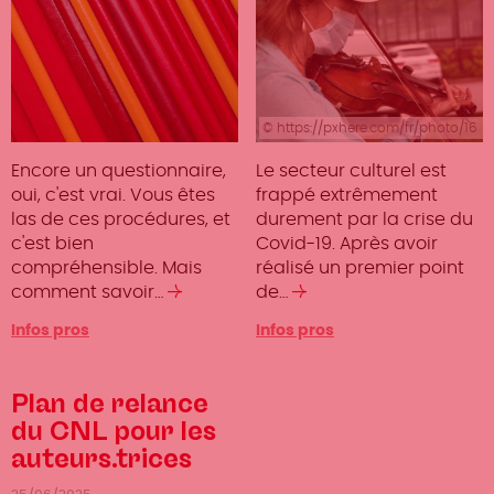
© https://pxhere.com/fr/photo/16
09973
Encore un questionnaire,
Le secteur culturel est
oui, c'est vrai. Vous êtes
frappé extrêmement
las de ces procédures, et
durement par la crise du
c'est bien
Covid-19. Après avoir
compréhensible. Mais
réalisé un premier point
comment savoir…
Lire
de…
Lire
la
la
Infos pros
Infos pros
suite
suite
Plan de relance
du CNL pour les
auteurs.trices