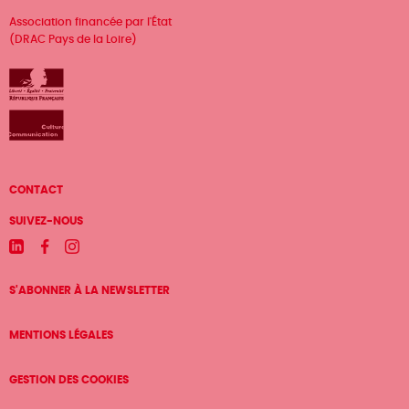
Association financée par l'État
(DRAC Pays de la Loire)
Menu
CONTACT
Pied
SUIVEZ-NOUS
de
Linkedin
Facebook
Instagram
page
S'ABONNER À LA NEWSLETTER
MENTIONS LÉGALES
GESTION DES COOKIES