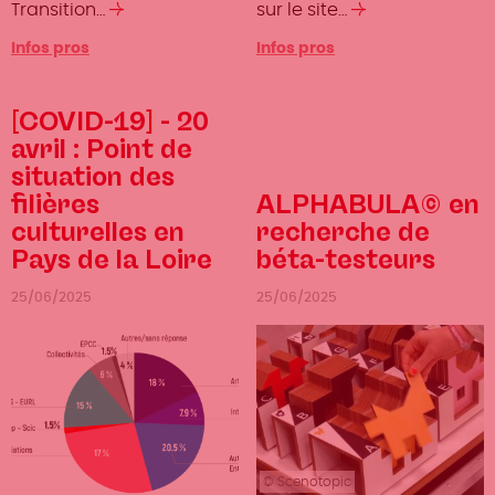
Transition…
Lire
sur le site…
Lire
la
la
Infos pros
Infos pros
suite
suite
[COVID-19] - 20
avril : Point de
situation des
filières
ALPHABULA© en
culturelles en
recherche de
Pays de la Loire
béta-testeurs
25/06/2025
25/06/2025
© Scenotopic