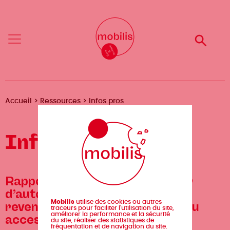
Aller
Mobilis
Mobilis
au
✕
✕
contenu
principal
Reche
Reche
Menu
Menu
Fil
Accueil
Ressources
Infos pros
d'Ariane
Infos pros
Projet de loi
Rappel. Le droit
Darcos pour
d’auteur et les
conforter
Mobilis
utilise des cookies ou autres
revenus
l'économie du
traceurs pour faciliter l'utilisation du site,
améliorer la performance et la sécurité
accessoires.
livre
du site, réaliser des statistiques de
fréquentation et de navigation du site.