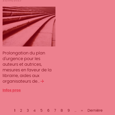
25/06/2025
Prolongation du plan
d'urgence pour les
auteurs et autrices,
mesures en faveur de la
librairie, aides aux
organisateurs de…
Lire
la
Infos pros
suite
Pagination
Page
1
Page
2
Page
3
Page
4
Page
5
Page
6
Page
7
Page
8
Page
9
…
Page
››
Dernière
Dernière