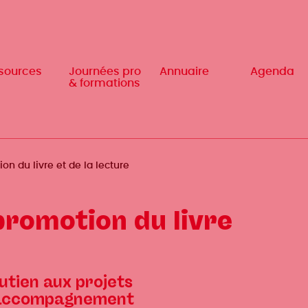
sources
sources
Journées pro
Journées pro
Annuaire
Annuaire
Agenda
Agenda
& formations
& formations
on du livre et de la lecture
promotion du livre
utien aux projets
accompagnement