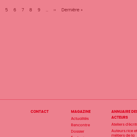
age
Page
5
Page
6
Page
7
Page
8
Page
9
…
Page
››
Dernière
Dernière »
suivante
page
Menu
CONTACT
MAGAZINE
ANNUAIRE DE
ACTEURS
Actualités
Pied
Ateliers d'écri
Rencontre
de
Auteurs.rice e
Dossier
métiers de la