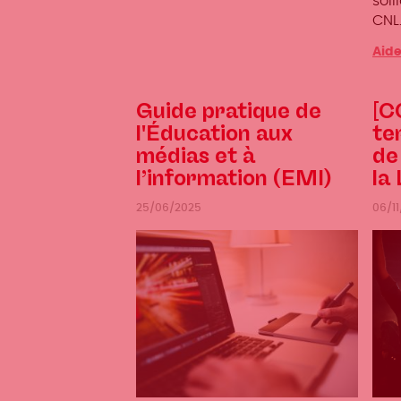
soll
CNL
Aide
Guide pratique de
[C
l'Éducation aux
te
médias et à
de
l’information (EMI)
la
25/06/2025
06/1