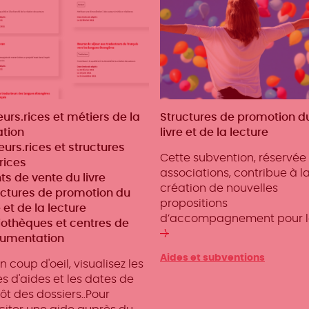
iers
urs.rices et métiers de la
Métiers
Structures de promotion d
ation
livre et de la lecture
eurs.rices et structures
Cette subvention, réservée
rices
associations, contribue à l
ts de vente du livre
création de nouvelles
uctures de promotion du
propositions
e et de la lecture
d’accompagnement pour l
liothèques et centres de
Lire
umentation
la
Aides et subventions
n coup d'oeil, visualisez les
suite
s d'aides et les dates de
t des dossiers..Pour