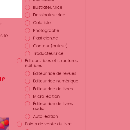
Illustrateur.rice
Dessinateur.rice
s
Coloriste
Photographe
s le
Plasticien.ne
e
Conteur (auteur)
Traducteur.rice
ite
Éditeurs.rices et structures
éditrices
Éditeur.rice de revues
ur
Éditeur.rice numérique
t
Éditeur.rice de livres
Micro-édition
Éditeur.rice de livres
audio
Auto-édition
Points de vente du livre