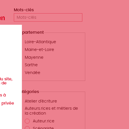
Mots-clés
en
Département
Loire-Atlantique
Maine-et-Loire
Mayenne
Sarthe
Vendée
u site,
s de
Catégories
s à
Atelier d'écriture
e privée
Auteurs.rices et métiers de
la création
u
Auteur.rice
e
Scénariste