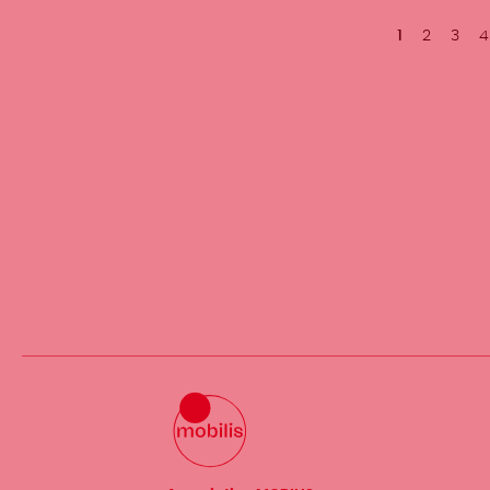
Pagination
Page
1
Page
2
Page
3
P
4
courante