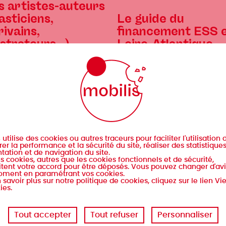
s artistes-auteurs
asticiens,
Le guide du
rivains,
financement ESS 
lustrateurs…)
Loire-Atlantique
4/2022
18/01/2022
s
utilise des cookies ou autres traceurs pour faciliter l'utilisation d
er la performance et la sécurité du site, réaliser des statistique
tation et de navigation du site.
s cookies, autres que les cookies fonctionnels et de sécurité,
© Ecossolies
tent votre accord pour être déposés. Vous pouvez changer d'avi
oment en paramétrant vos cookies.
iers
urs.rices et métiers de la
Métiers
Éditeurs.rices et structures
 savoir plus sur notre politique de cookies, cliquez sur le lien Vi
ies.
ation
éditrices
eurs.rices et structures
Structures de promotion d
rices
livre et de la lecture
Tout accepter
Tout refuser
Personnaliser
uctures de promotion du
Bibliothèques et centres d