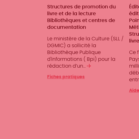
Métiers
Structures de promotion du
Mét
Édit
livre et de la lecture
édit
Bibliothèques et centres de
Poin
documentation
Méti
Str
Le ministère de la Culture (SLL /
livr
DGMIC) a sollicité la
Bibliothèque Publique
Ce 
d'Informations ( Bpi) pour la
Pays
rédaction d’un…
Lire
mill
la
déb
Fiches pratiques
suite
ent
Aide