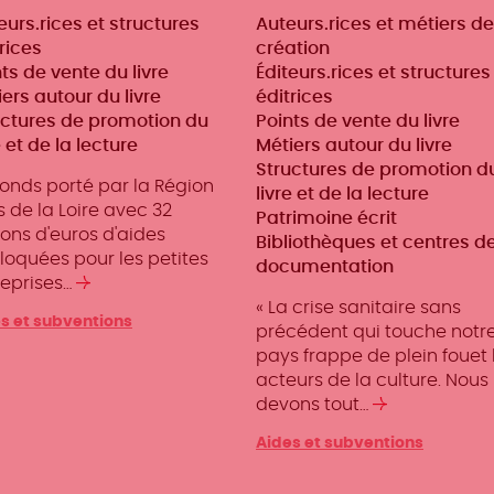
iers
eurs.rices et structures
Métiers
Auteurs.rices et métiers de
rices
création
ts de vente du livre
Éditeurs.rices et structures
ers autour du livre
éditrices
uctures de promotion du
Points de vente du livre
e et de la lecture
Métiers autour du livre
Structures de promotion d
fonds porté par la Région
livre et de la lecture
 de la Loire avec 32
Patrimoine écrit
ions d'euros d'aides
Bibliothèques et centres d
loquées pour les petites
documentation
reprises…
Lire
la
« La crise sanitaire sans
s et subventions
suite
précédent qui touche notr
pays frappe de plein fouet 
acteurs de la culture. Nous
devons tout…
Lire
la
Aides et subventions
suite