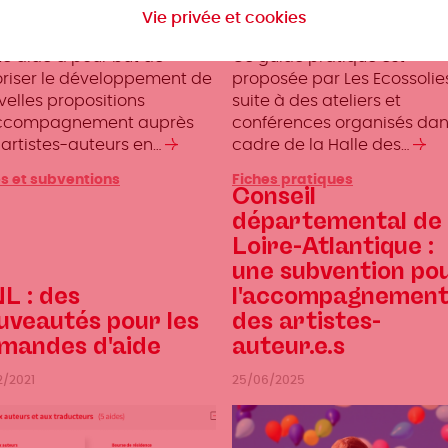
Vie privée et cookies
e et de la lecture
documentation
te aide a pour but de
Ce guide pratique est
oriser le développement de
proposée par Les Ecossolie
velles propositions
suite à des ateliers et
ccompagnement auprès
conférences organisés dan
 artistes-auteurs en…
Lire
cadre de la Halle des…
Lir
la
la
s et subventions
Fiches pratiques
suite
su
Conseil
départemental de
Loire-Atlantique :
une subvention po
L : des
l'accompagnemen
uveautés pour les
des artistes-
mandes d'aide
auteur.e.s
2/2021
25/06/2025