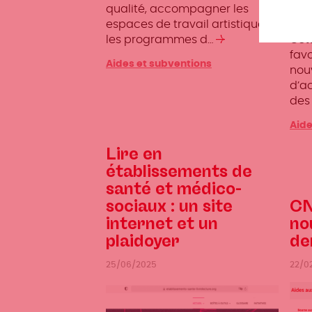
qualité, accompagner les
livr
espaces de travail artistique et
les programmes d…
Lire
Cet
la
fav
Aides et subventions
suite
nou
d’a
des
Aide
Lire en
établissements de
santé et médico-
sociaux : un site
CN
internet et un
no
plaidoyer
de
25/06/2025
22/0