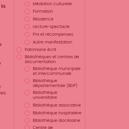
Médiation culturelle
 la
Formation
Résidence
Lecture-spectacle
Prix et récompenses
Autre manifestation
u
Patrimoine écrit
Bibliothèques et centres de
documentation
e
Bibliothèque municipale
et intercommunale
Bibliothèque
départementale (BDP)
e
les
Bibliothèque
universitaire
Bibliothèque associative
BIbliothèque hospitalière
BIbliothèque diocésaine
Centre de