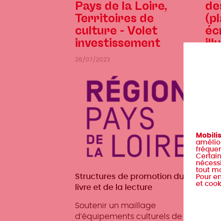
Pays de la Loire,
de
Territoires de
(pl
culture - Volet
éc
investissement
il
28/07/2023
29/0
Mobili
amélior
fréquen
Certain
nécessi
tout m
Métiers
Structures de promotion du
Mét
Aute
Pour en
et cook
livre et de la lecture
cré
Édit
Soutenir un maillage
édit
d’équipements culturels de
Str