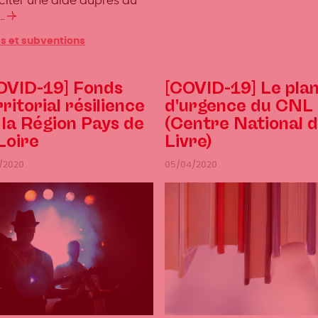
iciter une aide auprès du
…
Lire
la
s et subventions
suite
OVID-19] Fonds
[COVID-19] Le pla
rritorial résilience
d'urgence du CNL
 la Région Pays de
(Centre National 
 Loire
Livre)
1/2020
05/04/2020