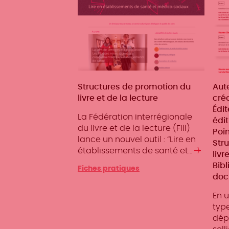
Métiers
Structures de promotion du
Mét
Aute
livre et de la lecture
cré
Édit
La Fédération interrégionale
édit
du livre et de la lecture (Fill)
Poin
lance un nouvel outil : “Lire en
Str
établissements de santé et…
Lire
livr
la
Bib
Fiches pratiques
suite
doc
En u
type
dépô