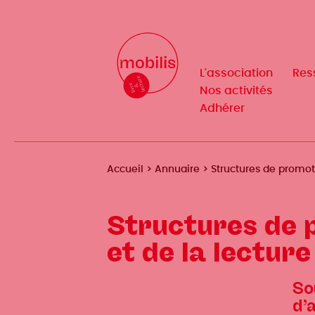
Aller
au
Mobilis
Mobilis
✕
contenu
✕
principal
L'association
L'association
Res
Res
Navigation
Navigation
Nos activités
Nos activités
Adhérer
Adhérer
principale
principale
Fil
Accueil
Annuaire
Structures de promoti
d'Ariane
Structures de 
et de la lecture
So
d’