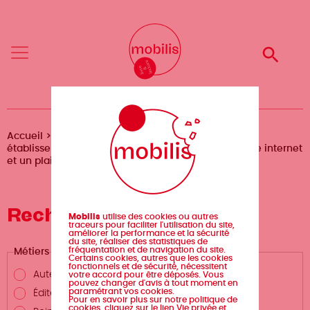
Aller
Mobilis
Mobilis
au
✕
✕
contenu
principal
Reche
Reche
Menu
Menu
Fil
Accueil
Ressources
Fiches pratiques
Lire en
établissements de santé et médico-sociaux : un site internet
d'Ariane
et un plaidoyer
Recherche avancée
Mobilis
utilise des cookies ou autres
traceurs pour faciliter l'utilisation du site,
améliorer la performance et la sécurité
du site, réaliser des statistiques de
fréquentation et de navigation du site.
Métiers
Certains cookies, autres que les cookies
fonctionnels et de sécurité, nécessitent
Auteurs.rices et métiers de la création
votre accord pour être déposés. Vous
pouvez changer d'avis à tout moment en
paramétrant vos cookies.
Éditeurs.rices et structures éditrices
Pour en savoir plus sur notre politique de
cookies, cliquez sur le lien Vie privée et