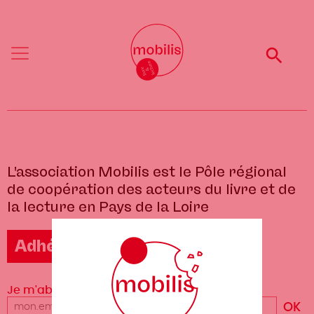
Aller
Mobilis
Mobilis
au
✕
✕
contenu
principal
Reche
Reche
Menu
Menu
L'association Mobilis est le Pôle régional
de coopération des acteurs du livre et de
la lecture en Pays de la Loire
Adhérer à Mobilis
Je m'abonne à la newsletter
Votre
adresse