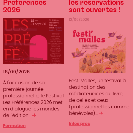
Préférences
les réservations
2026
sont ouvertes !
12/06/2026
18/09/2026
Festi’Malles, un festival à
À l'occasion de sa
destination des
première journée
médiateur·ices du livre,
professionnelle, le Festival
de celles et ceux
Les Préférences 2026 met
(professionnel·les comme
en dialogue les mondes
bénévoles)…
Lire
de l'édition…
Lire
la
la
Infos pros
Type
Formation
suite
suite
d'événement