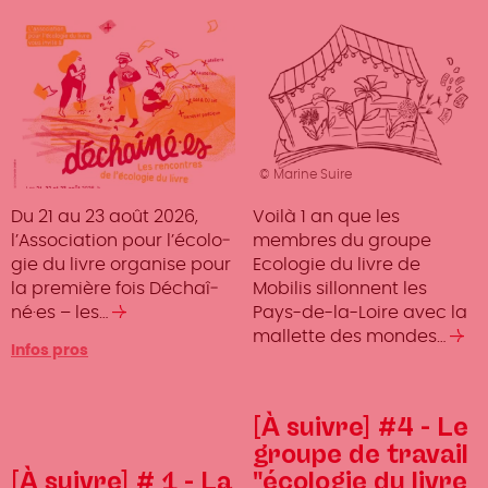
© Marine Suire
Du 21 au 23 août 2026,
Voilà 1 an que les
l’As­so­cia­tion pour l’éco­lo­
membres du groupe
gie du livre orga­nise pour
Ecologie du livre de
la première fois Déchaî­
Mobilis sillonnent les
né·es – les…
Lire
Pays-de-la-Loire avec la
la
mallette des mondes…
Lir
Infos pros
suite
la
su
[À suivre] #4 - Le
groupe de travail
[À suivre] # 1 - La
"écologie du livre