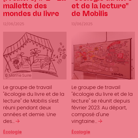
mallette des
et de la lecture"
mondes du livre
de Mobilis
12/06/2025
13/06/2025
© Marine Suire
Le groupe de travail
Le groupe de travail
"écologie du livre et de la
"écologie du livre et de la
lecture" de Mobilis s'est
lecture" se réunit depuis
réuni pendant deux
février 2023. Au départ,
années et demie. Une
composé d'une
des…
Lire
vingtaine…
Lire
la
la
Catégorie
Écologie
Catégorie
Écologie
suite
suite