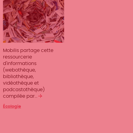
Mobilis partage cette
ressourcerie
d'informations
(webothèque,
bibliothèque,
vidéothèque et
podcastothèque)
compilée par…
Lire
la
Catégorie
Écologie
suite