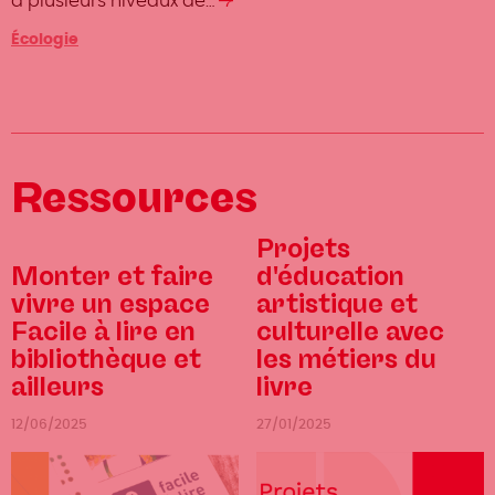
à plusieurs niveaux de…
Lire
la
Catégorie
Écologie
suite
Ressources
Projets
Monter et faire
d'éducation
vivre un espace
artistique et
Facile à lire en
culturelle avec
bibliothèque et
les métiers du
ailleurs
livre
12/06/2025
27/01/2025