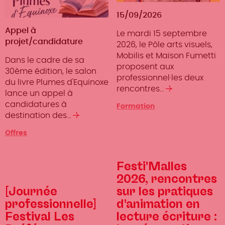
15/09/2026
Type
Appel à
Le mardi 15 septembre
d'offre
projet/candidature
2026, le Pôle arts visuels,
Mobilis et Maison Fumetti
Dans le cadre de sa
proposent aux
30ème édition, le salon
professionnel·les deux
du livre Plumes d'Equinoxe
rencontres…
Lire
lance un appel à
la
candidatures à
Type
Formation
suite
destination des…
Lire
d'événement
la
Offres
suite
Festi'Malles
2026, rencontres
[Journée
sur les pratiques
professionnelle]
d'animation en
Festival Les
lecture écriture :