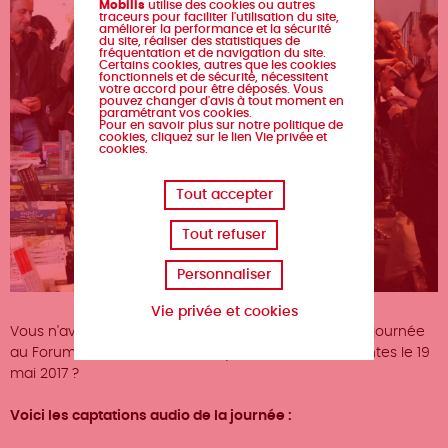
Mobilis
utilise des cookies ou autres
traceurs pour faciliter l'utilisation du site,
améliorer la performance et la sécurité
du site, réaliser des statistiques de
fréquentation et de navigation du site.
Certains cookies, autres que les cookies
fonctionnels et de sécurité, nécessitent
votre accord pour être déposés. Vous
pouvez changer d'avis à tout moment en
paramétrant vos cookies.
Pour en savoir plus sur notre politique de
cookies, cliquez sur le lien Vie privée et
cookies.
Tout accepter
Tout refuser
Personnaliser
Vie privée et cookies
Vous n'avez pas pu vous déplacer ou rester toute la journée
au Forum des métiers du livre qui s'est déroulé à Nantes le 19
mai 2017 ?
Voici les captations audio de la journée :