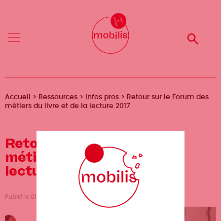
Aller
Mobilis
Mobilis
au
✕
✕
contenu
principal
Reche
Reche
Menu
Menu
Fil
Accueil
Ressources
Infos pros
Retour sur le Forum des
métiers du livre et de la lecture 2017
d'Ariane
Retour sur le Forum des
métiers du livre et de la
lecture 2017
Publié le 01/06/2017, mis à jour le 01/06/2017