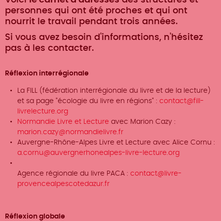
Voici
le carnet d'adresses
des structures et
personnes qui ont été proches et qui ont
nourrit le travail pendant trois années.
Si vous avez besoin d'informations, n'hésitez
pas à les contacter.
Réflexion interrégionale
La FILL (fédération interrégionale du livre et de la lecture)
et sa page "écologie du livre en régions" :
contact@fill-
livrelecture.org
Normandie Livre et Lecture
avec Marion Cazy :
marion.cazy@normandielivre.fr
Auvergne-Rhône-Alpes Livre et Lecture avec Alice Cornu :
a.cornu@auvergnerhonealpes-livre-lecture.org
Agence régionale du livre PACA :
contact@livre-
provencealpescotedazur.fr
Réflexion globale