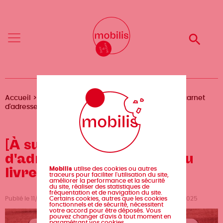
Aller
Mobilis
Mobilis
au
✕
✕
contenu
principal
Reche
Reche
Menu
Menu
Fil
Accueil
Magazine
Écologie
[À suivre] #5 - Le carnet
d'adresses de l'écologie du livre
d'Ariane
[À suivre] #5 - Le carnet
d'adresses de l'écologie du
livre
Mobilis
utilise des cookies ou autres
traceurs pour faciliter l'utilisation du site,
améliorer la performance et la sécurité
du site, réaliser des statistiques de
fréquentation et de navigation du site.
Certains cookies, autres que les cookies
Publié le 11/06/2025 par Mélanie Cronier, mis à jour le 11/06/2025
fonctionnels et de sécurité, nécessitent
votre accord pour être déposés. Vous
pouvez changer d'avis à tout moment en
paramétrant vos cookies.