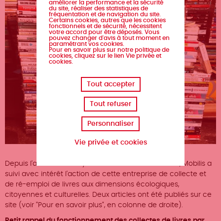
améliorer la performance et la sécurité
du site, réaliser des statistiques de
fréquentation et de navigation du site.
Certains cookies, autres que les cookies
fonctionnels et de sécurité, nécessitent
votre accord pour être déposés. Vous
pouvez changer d'avis à tout moment en
paramétrant vos cookies.
Pour en savoir plus sur notre politique de
cookies, cliquez sur le lien Vie privée et
cookies.
Tout accepter
Tout refuser
Personnaliser
Vie privée et cookies
Depuis l'arrivée de Recyclivre à Nantes à la mi-2016, Mobilis a
suivi avec intérêt l'action de cette entreprise de collecte et
de ré-emploi de livres aux dimensions écologiques,
citoyennes et culturelles. Deux articles ont été publiés sur ce
site (voir "Pour en savoir plus", en colonne de droite).
Petit rappel du fonctionnement des collectes de livres par