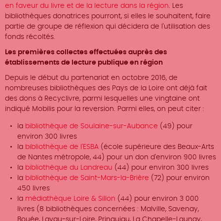
en faveur du livre et de la lecture dans la région
. Les
bibliothèques donatrices pourront, si elles le souhaitent, faire
partie de groupe de réflexion qui décidera de l'utilisation des
fonds récoltés.
Les premières collectes effectuées auprès des
établissements de lecture publique en région
Depuis le début du partenariat en octobre 2016, de
nombreuses bibliothèques des Pays de la Loire ont déjà fait
des dons à Recyclivre, parmi lesquelles une vingtaine ont
indiqué Mobilis pour la reversion. Parmi elles, on peut citer :
la
bibliothèque de Soulaine-sur-Aubance
(49) pour
environ 300 livres
la
bibliothèque de l'ESBA
(école supérieure des Beaux-Arts
de Nantes métropole, 44) pour un don d'environ 900 livres
la
bibliothèque du Landreau
(44) pour environ 300 livres
la
bibliothèque de Saint-Mars-la-Brière
(72) pour environ
450 livres
la
médiathèque Loire & Sillon
(44) pour environ 3 000
livres (8 bibliothèques concernées : Malville, Savenay,
Bouée, Lavau-sur-Loire, Prinquiau, La Chapelle-Launay,