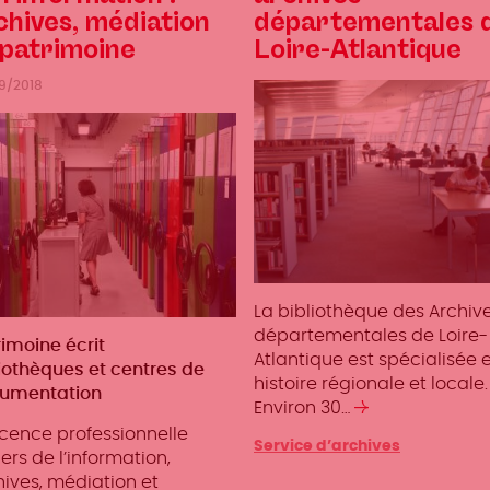
chives, médiation
départementales 
 patrimoine
Loire-Atlantique
9/2018
La bibliothèque des Archiv
départementales de Loire-
iers
imoine écrit
Atlantique est spécialisée 
liothèques et centres de
histoire régionale et locale.
umentation
Environ 30…
Lire
la
icence professionnelle
Catégories
Service d’archives
suite
ers de l’information,
hives, médiation et