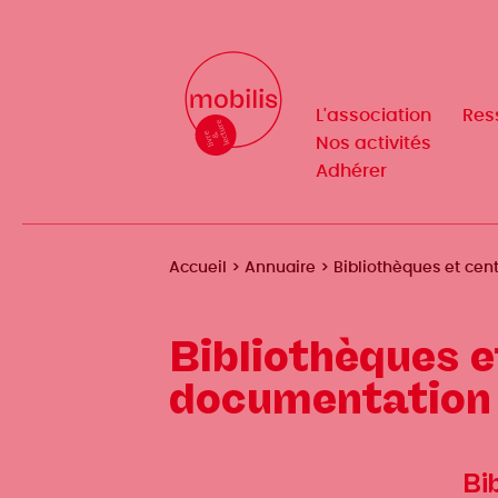
Aller
au
Mobilis
Mobilis
✕
contenu
✕
principal
L'association
L'association
Res
Res
Navigation
Navigation
Nos activités
Nos activités
Adhérer
Adhérer
principale
principale
Fil
Accueil
Annuaire
Bibliothèques et ce
d'Ariane
Bibliothèques e
documentation
Bi