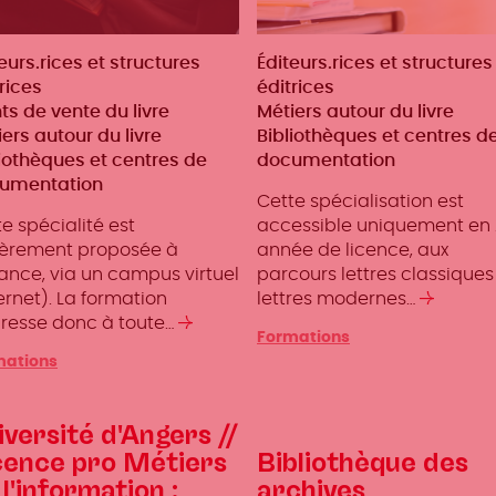
iers
eurs.rices et structures
Métiers
Éditeurs.rices et structures
rices
éditrices
ts de vente du livre
Métiers autour du livre
ers autour du livre
Bibliothèques et centres d
liothèques et centres de
documentation
umentation
Cette spécialisation est
e spécialité est
accessible uniquement en
ièrement proposée à
année de licence, aux
ance, via un campus virtuel
parcours lettres classiques
ernet). La formation
lettres modernes…
Lire
dresse donc à toute…
Lire
la
Formations
la
suite
mations
suite
iversité d'Angers //
cence pro Métiers
Bibliothèque des
 l'information :
archives