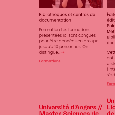
Métiers
Bibliothèques et centres de
Mét
Édit
documentation
édit
Poin
Formation Les formations
Méti
présentées ici sont conçues
Bib
pour être données en groupe
doc
jusqu'à 10 personnes. On
distingue…
Lire
Cett
la
ent
Formations
suite
dist
(int
s’a
For
Un
Université d'Angers //
Li
Master Sciences de
de