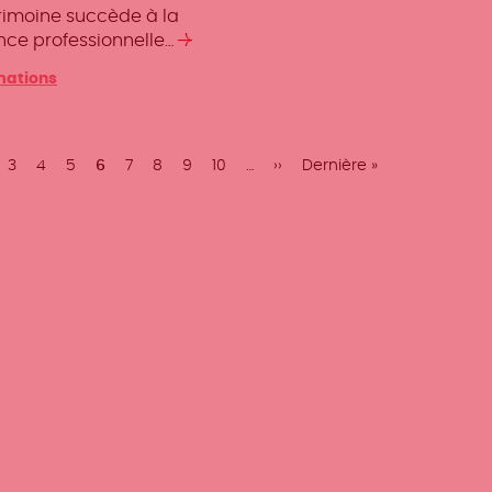
rimoine succède à la
nce professionnelle…
Lire
la
mations
suite
ge
Page
3
Page
4
Page
5
Page
6
Page
7
Page
8
Page
9
Page
10
…
Page
››
Dernière
Dernière »
te
courante
suivante
page