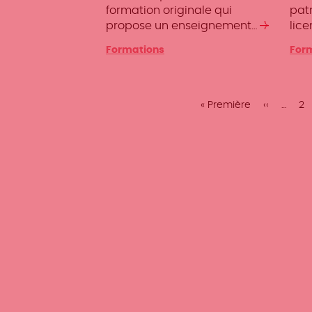
formation originale qui
pat
propose un enseignement…
Lire
lice
la
Formations
For
suite
Pagination
Première
« Première
Page
‹‹
…
Pa
2
page
précéden