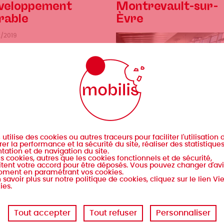
veloppement
Montrevault-sur-
rable
Èvre
2/2019
s
utilise des cookies ou autres traceurs pour faciliter l'utilisation d
Le réseau des bibliothèque
er la performance et la sécurité du site, réaliser des statistique
est composé de 12
tation et de navigation du site.
iers
liothèques et centres de
s cookies, autres que les cookies fonctionnels et de sécurité,
bibliothèques : Saint Pierre
umentation
tent votre accord pour être déposés. Vous pouvez changer d'avi
Montlimart Montrevault Sai
oment en paramétrant vos cookies.
 savoir plus sur notre politique de cookies, cliquez sur le lien Vi
Rémy-en-Mauges Le…
Lire
trice et éditrice du
ies.
la
azine Plum, nouvelle revue
Catégories
Bibliothèque municipale et
sui
esse autour de l'écologie
intercommunale
Tout accepter
Tout refuser
Personnaliser
u bien-être, je propose ausi