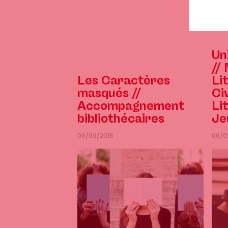
des
For
Un
//
Les Caractères
Li
masqués //
Ci
Accompagnement
Li
bibliothécaires
Je
06/09/2018
06/0