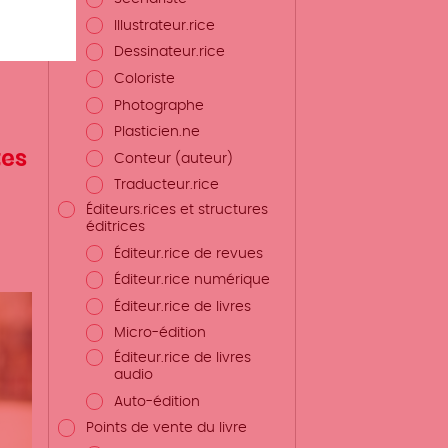
Illustrateur.rice
Dessinateur.rice
Coloriste
Photographe
Plasticien.ne
tes
Conteur (auteur)
Traducteur.rice
Éditeurs.rices et structures
éditrices
Éditeur.rice de revues
Éditeur.rice numérique
Éditeur.rice de livres
Micro-édition
Éditeur.rice de livres
audio
Auto-édition
Points de vente du livre