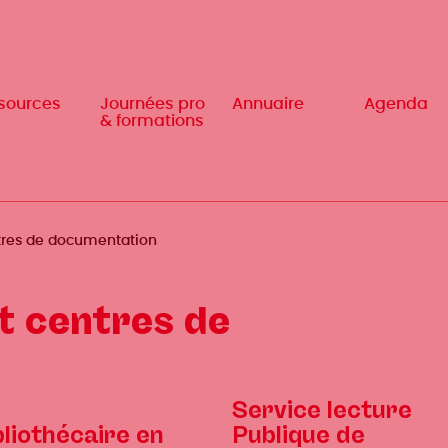
sources
sources
Journées pro
Journées pro
Annuaire
Annuaire
Agenda
Agenda
& formations
& formations
ntres de documentation
t centres de
Service lecture
bliothécaire en
Publique de