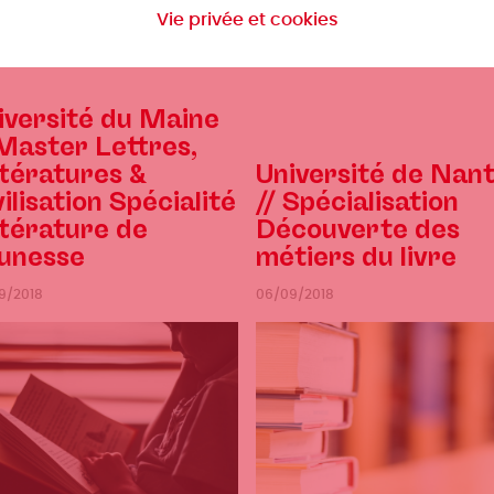
…
Lire
Vie privée et cookies
la
mations
suite
iversité du Maine
 Master Lettres,
ttératures &
Université de Nan
vilisation Spécialité
// Spécialisation
ttérature de
Découverte des
unesse
métiers du livre
9/2018
06/09/2018