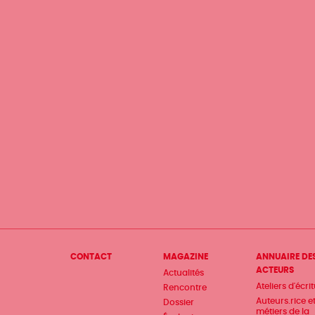
Menu
CONTACT
MAGAZINE
ANNUAIRE DE
ACTEURS
Actualités
Pied
Ateliers d'écri
Rencontre
de
Auteurs.rice e
Dossier
métiers de la