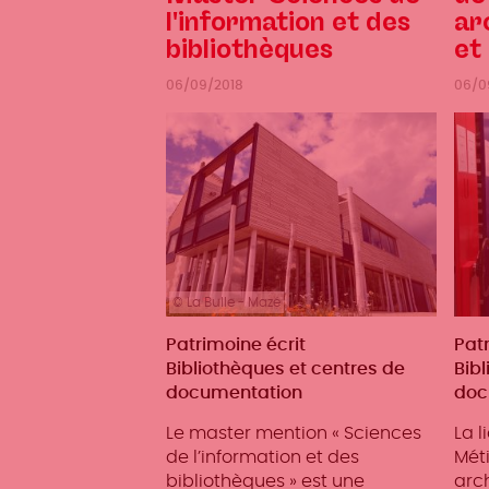
l'information et des
ar
bibliothèques
et
06/09/2018
06/0
© La Bulle - Mazé
Métiers
Patrimoine écrit
Mét
Patr
Bibliothèques et centres de
Bib
documentation
doc
Le master mention « Sciences
La l
de l’information et des
Méti
bibliothèques » est une
arc