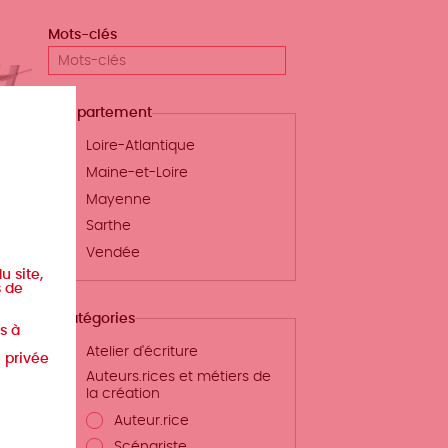
Mots-clés
Département
Loire-Atlantique
Maine-et-Loire
Mayenne
Sarthe
Vendée
u site,
s
s de
Catégories
-
s à
nt
Atelier d'écriture
e privée
Auteurs.rices et métiers de
la création
te
Auteur.rice
Scénariste