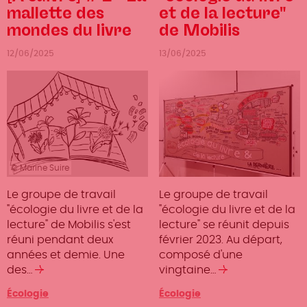
mallette des
et de la lecture"
mondes du livre
de Mobilis
12/06/2025
13/06/2025
© Marine Suire
Le groupe de travail
Le groupe de travail
"écologie du livre et de la
"écologie du livre et de la
lecture" de Mobilis s'est
lecture" se réunit depuis
réuni pendant deux
février 2023. Au départ,
années et demie. Une
composé d'une
des…
Lire
vingtaine…
Lire
la
la
Catégorie
Écologie
Catégorie
Écologie
suite
suite