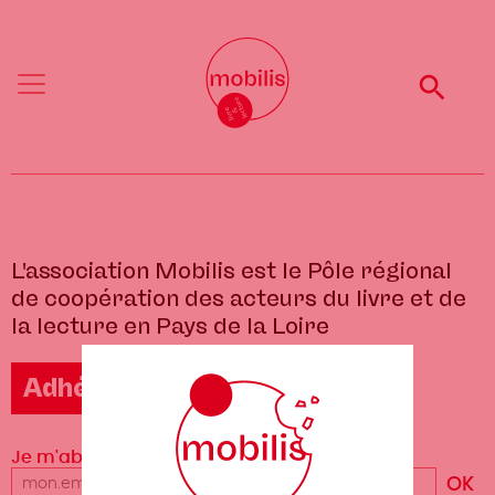
Aller
Mobilis
Mobilis
au
✕
✕
contenu
principal
Reche
Reche
Menu
Menu
L'association Mobilis est le Pôle régional
de coopération des acteurs du livre et de
la lecture en Pays de la Loire
Adhérer à Mobilis
Je m'abonne à la newsletter
Votre
adresse