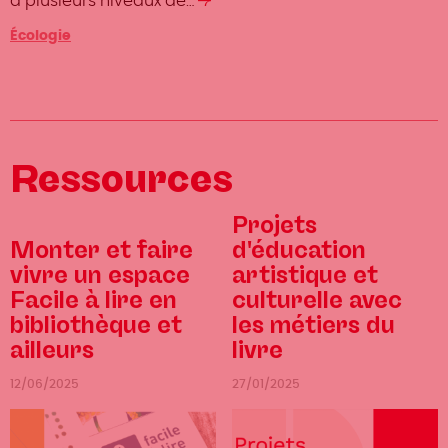
à plusieurs niveaux de…
Lire
la
Catégorie
Écologie
suite
Ressources
Projets
Monter et faire
d'éducation
vivre un espace
artistique et
Facile à lire en
culturelle avec
bibliothèque et
les métiers du
ailleurs
livre
12/06/2025
27/01/2025