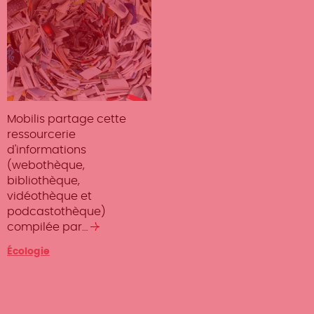
Mobilis partage cette
ressourcerie
d'informations
(webothèque,
bibliothèque,
vidéothèque et
podcastothèque)
compilée par…
Lire
la
Catégorie
Écologie
suite