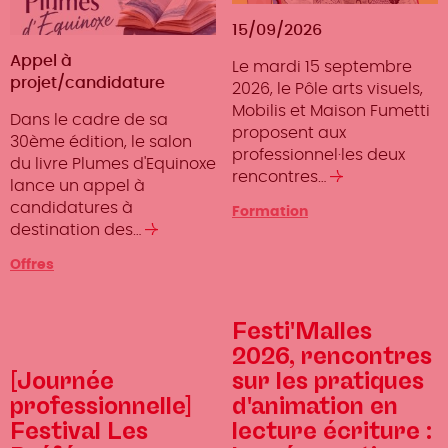
15/09/2026
Type
Appel à
Le mardi 15 septembre
d'offre
projet/candidature
2026, le Pôle arts visuels,
Mobilis et Maison Fumetti
Dans le cadre de sa
proposent aux
30ème édition, le salon
professionnel·les deux
du livre Plumes d'Equinoxe
rencontres…
Lire
lance un appel à
la
candidatures à
Type
Formation
suite
destination des…
Lire
d'événement
la
Offres
suite
Festi'Malles
2026, rencontres
[Journée
sur les pratiques
professionnelle]
d'animation en
Festival Les
lecture écriture :