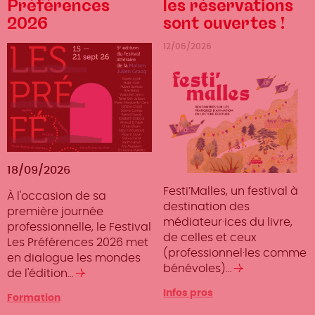
Préférences
les réservations
2026
sont ouvertes !
12/06/2026
18/09/2026
Festi’Malles, un festival à
À l'occasion de sa
destination des
première journée
médiateur·ices du livre,
professionnelle, le Festival
de celles et ceux
Les Préférences 2026 met
(professionnel·les comme
en dialogue les mondes
bénévoles)…
Lire
de l'édition…
Lire
la
la
Infos pros
Type
Formation
suite
suite
d'événement