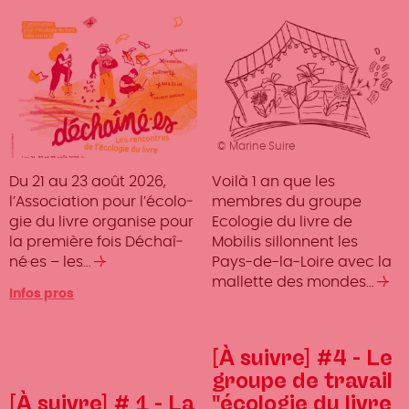
© Marine Suire
Du 21 au 23 août 2026,
Voilà 1 an que les
l’As­so­cia­tion pour l’éco­lo­
membres du groupe
gie du livre orga­nise pour
Ecologie du livre de
la première fois Déchaî­
Mobilis sillonnent les
né·es – les…
Lire
Pays-de-la-Loire avec la
la
mallette des mondes…
Lir
Infos pros
suite
la
su
[À suivre] #4 - Le
groupe de travail
[À suivre] # 1 - La
"écologie du livre