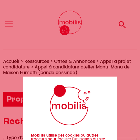
Aller
Mobilis
Mobilis
au
✕
✕
contenu
principal
Reche
Reche
Menu
Menu
Fil
Accueil
Ressources
Offres & Annonces
Appel a projet
candidature
Appel à candidature atelier Manu-Manu de
d'Ariane
Maison Fumetti (bande dessinée)
Proposer une offre
Recherche avancée
Mobilis
utilise des cookies ou autres
Type d'offre
traceurs pour faciliter l'utilisation du site,