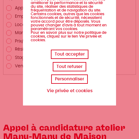
améliorer la performance et la sécurité
du site, réaliser des statistiques de
Appel à projet/candidature
fréquentation et de navigation du site.
Certains cookies, autres que les cookies
Emploi
fonctionnels et de sécurité, nécessitent
votre accord pour être déposés. Vous
Location/vente d'espace
pouvez changer d'avis à tout moment en
paramétrant vos cookies.
Pour en savoir plus sur notre politique de
Marché public
cookies, cliquez sur le lien Vie privée et
cookies.
Prix/Dotation/Bourse
Résidence
Tout accepter
Stage/Service civique/Alternance
Vente
Tout refuser
Personnaliser
Vie privée et cookies
Appel à candidature atelier
Manu-Manu de Maison