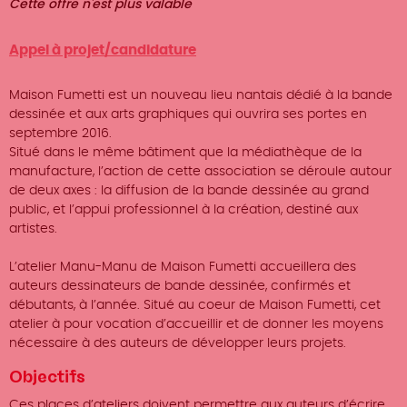
Statut
Cette offre n'est plus valable
Type
Appel à projet/candidature
d'offre
Maison Fumetti est un nouveau lieu nantais dédié à la bande
dessinée et aux arts graphiques qui ouvrira ses portes en
septembre 2016.
Situé dans le même bâtiment que la médiathèque de la
manufacture, l’action de cette association se déroule autour
de deux axes : la diffusion de la bande dessinée au grand
public, et l’appui professionnel à la création, destiné aux
artistes.
L’atelier Manu-Manu de Maison Fumetti accueillera des
auteurs dessinateurs de bande dessinée, confirmés et
débutants, à l’année. Situé au coeur de Maison Fumetti, cet
atelier à pour vocation d’accueillir et de donner les moyens
nécessaire à des auteurs de développer leurs projets.
Objectifs
Ces places d’ateliers doivent permettre aux auteurs d’écrire