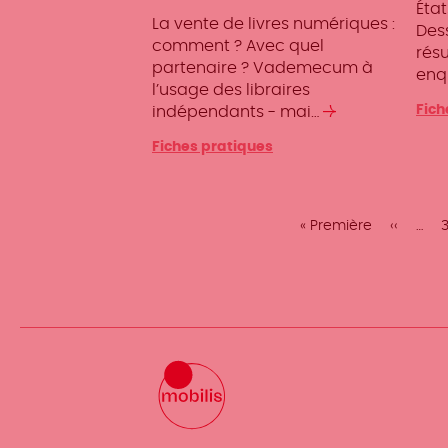
Éta
La vente de livres numériques :
Des
comment ? Avec quel
résu
partenaire ? Vademecum à
enq
l’usage des libraires
Fich
indépendants - mai…
Lire
la
Fiches pratiques
suite
Pagination
Première
« Première
Page
‹‹
…
page
précéde