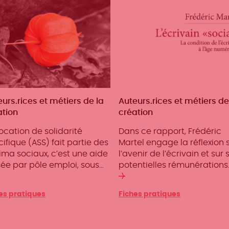
iers
urs.rices et métiers de la
Métiers
Auteurs.rices et métiers de
ation
création
location de solidarité
Dans ce rapport, Frédéric
ifique (ASS) fait partie des
Martel engage la réflexion 
ima sociaux, c’est une aide
l’avenir de l’écrivain et sur 
sée par pôle emploi, sous…
potentielles rémunérations. 
re
Lire
la
es pratiques
Fiches pratiques
ite
suite