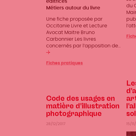
éditrices
du 
Métiers autour du livre
Main
Une fiche proposée par
pub
Occitanie Livre et Lecture
l’at
Avocat Maitre Bruno
Fich
Carbonnier Les livres
concernés par l’apposition de…
Lire
la
Fiches pratiques
suite
Le
d'
Code des usages en
ar
matière d'illustration
l'a
photographique
so
28/12/2017
15/11