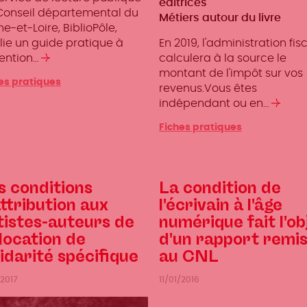
éditrices
Conseil départemental du
Métiers autour du livre
e-et-Loire, BiblioPôle,
lie un guide pratique à
En 2019, l'administration fis
tention…
Lire
calculera à la source le
la
montant de l'impôt sur vos
es pratiques
suite
revenus.Vous êtes
indépendant ou en…
Lire
la
Fiches pratiques
suite
s conditions
La condition de
attribution aux
l'écrivain à l'âge
tistes-auteurs de
numérique fait l'ob
llocation de
d'un rapport remi
lidarité spécifique
au CNL
/2017
11/01/2016