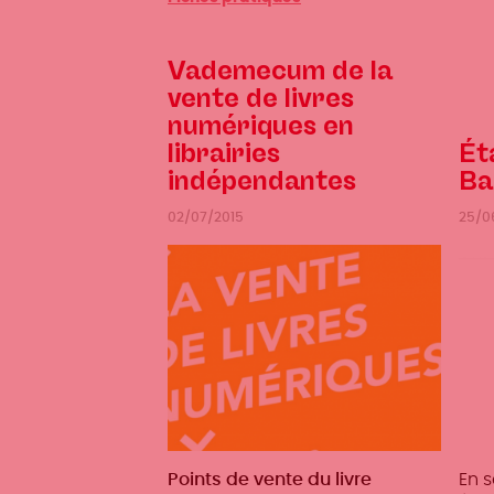
suite
Vademecum de la
vente de livres
numériques en
librairies
Ét
indépendantes
Ba
02/07/2015
25/0
Métiers
Points de vente du livre
En 