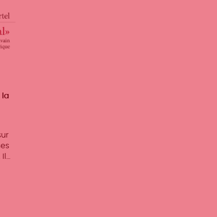
 la
sur
ses
Il…