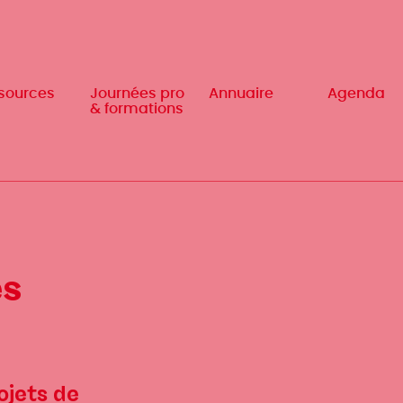
sources
sources
Journées pro
Journées pro
Annuaire
Annuaire
Agenda
Agenda
& formations
& formations
es
ojets de