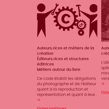
Métiers
Auteurs.rices et métiers de la
Mét
Aute
création
cré
Éditeurs.rices et structures
L’al
éditrices
spéc
Métiers autour du livre
min
Ce code établit les obligations
ver
du photographe et de l’éditeur
Li
quant à la reproduction et
la
Fich
représentation et quant à leur…
su
Lire
la
Fiches pratiques