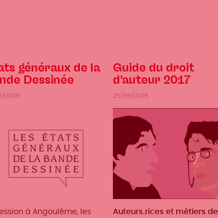
ats généraux de la
Guide du droit
nde Dessinée
d'auteur 2017
6/2025
25/06/2025
session à Angoulême, les
Métiers
Auteurs.rices et métiers de