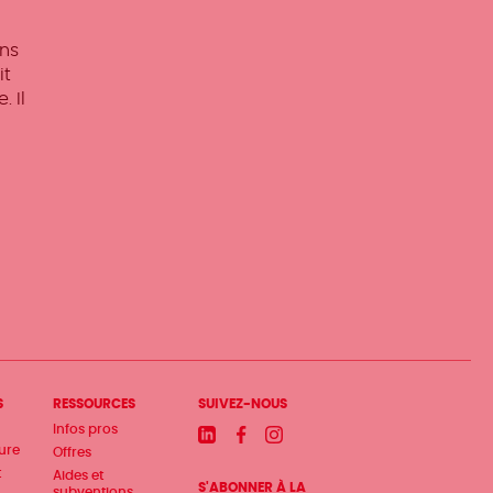
ons
it
. Il
Lire
la
suite
S
RESSOURCES
SUIVEZ-NOUS
Infos pros
Linkedin
Facebook
Instagram
ture
Offres
t
Aides et
S'ABONNER À LA
subventions