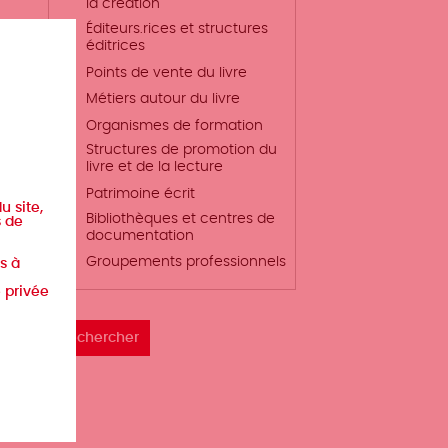
la création
Éditeurs.rices et structures
éditrices
a
Points de vente du livre
Métiers autour du livre
Organismes de formation
Structures de promotion du
livre et de la lecture
Patrimoine écrit
u site,
Bibliothèques et centres de
s de
documentation
Groupements professionnels
s à
e privée
 la