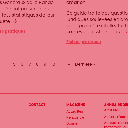
ts Généraux de la Bande
création
sinée ont présenté les
Ce guide traite des questi
ltats statistiques de leur
juridiques soulevées en dro
uête…
Lire
de la propriété intellectuelle
la
es pratiques
s'adresse aussi bien aux…
suite
Fiches pratiques
Page
3
Page
4
Page
5
Page
6
Page
7
Page
8
Page
9
Page
10
Page
11
Page
››
Dernière
Dernière »
nte
courante
suivante
page
Menu
CONTACT
MAGAZINE
ANNUAIRE DE
ACTEURS
Actualités
Pied
Ateliers d'écri
Rencontre
de
Auteurs.rice e
Dossier
métiers de la