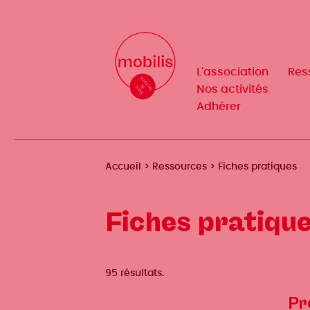
Aller
au
Mobilis
Mobilis
✕
contenu
✕
principal
L'association
L'association
Res
Res
Navigation
Navigation
Nos activités
Nos activités
Adhérer
Adhérer
principale
principale
Fil
Accueil
Ressources
Fiches pratiques
d'Ariane
Fiches pratiqu
95 résultats.
Pr