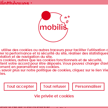
bliothèques :
éation,
habilitation,
Le prélèvement à l
énagement,
source pour les
tension
indépendants
/2018
19/11/2018
s
utilise des cookies ou autres traceurs pour faciliter l'utilisation d
er la performance et la sécurité du site, réaliser des statistique
tation et de navigation du site.
s cookies, autres que les cookies fonctionnels et de sécurité,
tent votre accord pour être déposés. Vous pouvez changer d'avi
oment en paramétrant vos cookies.
 savoir plus sur notre politique de cookies, cliquez sur le lien Vi
ies.
Tout accepter
Tout refuser
Personnaliser
iers
liothèques et centres de
Métiers
Auteurs.rices et métiers de
Vie privée et cookies
umentation
création
Éditeurs.rices et structures
ervice de lecture publique