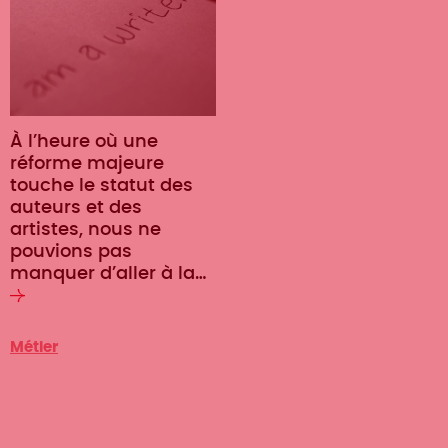
À l’heure où une
réforme majeure
touche le statut des
auteurs et des
artistes, nous ne
pouvions pas
manquer d’aller à la…
Lire
la
Catégorie
suite
Métier