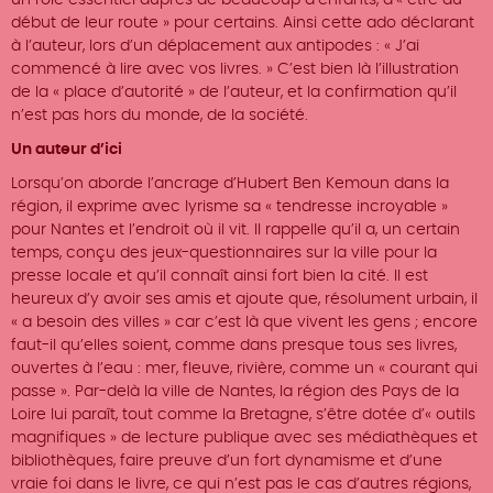
un rôle essentiel auprès de beaucoup d’enfants, d’« être au
début de leur route » pour certains. Ainsi cette ado déclarant
à l’auteur, lors d’un déplacement aux antipodes : « J’ai
commencé à lire avec vos livres. » C’est bien là l’illustration
de la « place d’autorité » de l’auteur, et la confirmation qu’il
n’est pas hors du monde, de la société.
Un auteur d’ici
Lorsqu’on aborde l’ancrage d’Hubert Ben Kemoun dans la
région, il exprime avec lyrisme sa « tendresse incroyable »
pour Nantes et l’endroit où il vit. Il rappelle qu’il a, un certain
temps, conçu des jeux-questionnaires sur la ville pour la
presse locale et qu’il connaît ainsi fort bien la cité. Il est
heureux d’y avoir ses amis et ajoute que, résolument urbain, il
« a besoin des villes » car c’est là que vivent les gens ; encore
faut-il qu’elles soient, comme dans presque tous ses livres,
ouvertes à l’eau : mer, fleuve, rivière, comme un « courant qui
passe ». Par-delà la ville de Nantes, la région des Pays de la
Loire lui paraît, tout comme la Bretagne, s’être dotée d’« outils
magnifiques » de lecture publique avec ses médiathèques et
bibliothèques, faire preuve d’un fort dynamisme et d’une
vraie foi dans le livre, ce qui n’est pas le cas d’autres régions,