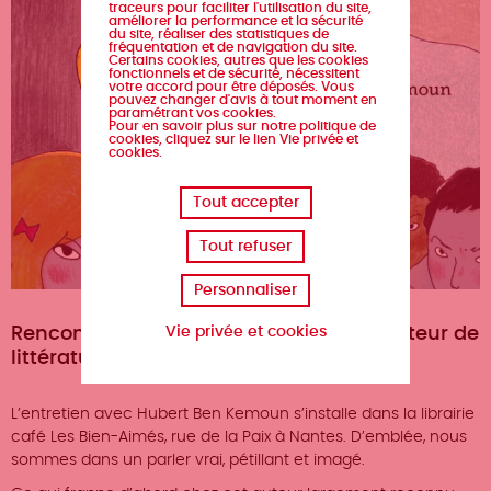
traceurs pour faciliter l'utilisation du site,
améliorer la performance et la sécurité
du site, réaliser des statistiques de
fréquentation et de navigation du site.
Certains cookies, autres que les cookies
fonctionnels et de sécurité, nécessitent
votre accord pour être déposés. Vous
pouvez changer d'avis à tout moment en
paramétrant vos cookies.
Pour en savoir plus sur notre politique de
cookies, cliquez sur le lien Vie privée et
cookies.
Tout accepter
Tout refuser
Personnaliser
Vie privée et cookies
Rencontre avec Hubert Ben Kemoun, auteur de
littérature jeunesse.
L’entretien avec Hubert Ben Kemoun s’installe dans la librairie
café Les Bien-Aimés, rue de la Paix à Nantes. D’emblée, nous
sommes dans un parler vrai, pétillant et imagé.