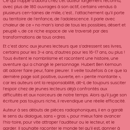
Ce qui frappe d’abord chez cet auteur largement reconnu,
avec plus de 180 ouvrages à son actif, certains vendus à
plusieurs cen-taines de mille, c’est… l’attachement qu’il porte
au territoire de l’enfance, de l’adolescence. Il parle avec
chaleur de ce « no man’s land de tous les possibles, désert et
peuplé », de ce riche espace de vie traversé par des
transformations de tous ordres.
Et c’est donc aux jeunes lecteurs que s’adressent ses livres,
certains pour les 3-4 ans, d’autres pour les 16-17 ans, ou plus !
Tous évitent le nombrilisme et racontent une histoire, une
aventure qui a changé le personnage. Hubert Ben Kemoun
dit adorer faire peur, faire pleurer. Il veille toutefois à ce que la
dernière page soit positive, ouverte, en « pente montante »,
car les auteurs ont la responsabilité, dit-il, de toujours susciter
l’espoir chez de jeunes lecteurs déjà confrontés aux
difficultés et aux noirceurs de notre temps. Alors qu’il juge son
écriture pas toujours riche, il revendique une réelle efficacité.
Auteur à ses débuts de pièces radiophoniques, il en a gardé
le sens du dialogue, sans « gras », pour mieux faire avancer
l’his-toire, pour vite attraper l’auditeur ou le lecteur, et le
garder. Il souhaite raconter le monde tel qu’il est, donner à