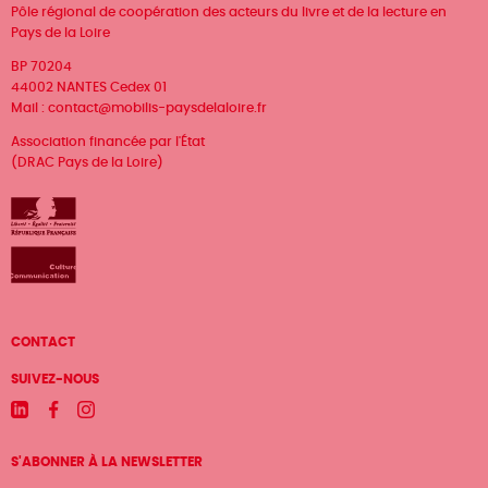
Pôle régional de coopération des acteurs du livre et de la lecture en
Pays de la Loire
BP 70204
44002 NANTES Cedex 01
Mail :
contact@mobilis-paysdelaloire.fr
Association financée par l'État
(DRAC Pays de la Loire)
Menu
CONTACT
Pied
SUIVEZ-NOUS
de
Linkedin
Facebook
Instagram
page
S'ABONNER À LA NEWSLETTER