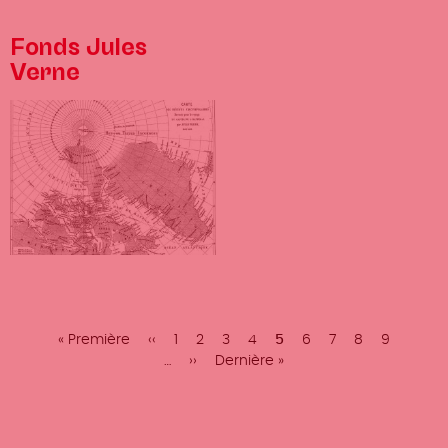
Fonds Jules
Verne
Pagination
Première
« Première
Page
‹‹
Page
1
Page
2
Page
3
Page
4
Page
5
Page
6
Page
7
Page
8
Page
9
page
précédente
…
Page
››
Dernière
Dernière »
courante
suivante
page