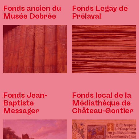
Fonds ancien du
Fonds Legay de
Musée Dobrée
Prélaval
Fonds Jean-
Fonds local de la
Baptiste
Médiathèque de
Messager
Château-Gontier