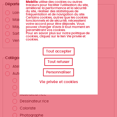
Mobilis
utilise des cookies ou autres
Département
traceurs pour faciliter l'utilisation du site,
améliorer la performance et la sécurité
du site, réaliser des statistiques de
Loire-Atlantique
fréquentation et de navigation du site.
Certains cookies, autres que les cookies
Maine-et-Loire
fonctionnels et de sécurité, nécessitent
votre accord pour être déposés. Vous
Mayenne
pouvez changer d'avis à tout moment en
paramétrant vos cookies.
Pour en savoir plus sur notre politique de
Sarthe
cookies, cliquez sur le lien Vie privée et
cookies.
Vendée
Tout accepter
Catégories
Tout refuser
Atelier d'écriture
Personnaliser
Auteurs.rices et métiers de la création
Auteur.rice
Vie privée et cookies
Scénariste
Illustrateur.rice
Dessinateur.rice
Coloriste
Photographe