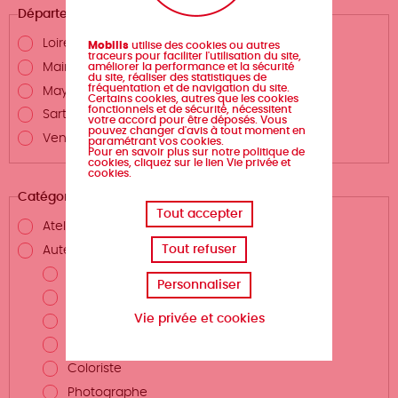
Département
Loire-Atlantique
Mobilis
utilise des cookies ou autres
traceurs pour faciliter l'utilisation du site,
Maine-et-Loire
améliorer la performance et la sécurité
du site, réaliser des statistiques de
fréquentation et de navigation du site.
Mayenne
Certains cookies, autres que les cookies
fonctionnels et de sécurité, nécessitent
Sarthe
votre accord pour être déposés. Vous
pouvez changer d'avis à tout moment en
Vendée
paramétrant vos cookies.
Pour en savoir plus sur notre politique de
cookies, cliquez sur le lien Vie privée et
cookies.
Catégories
Tout accepter
Atelier d'écriture
Tout refuser
Auteurs.rices et métiers de la création
Auteur.rice
Personnaliser
Scénariste
Vie privée et cookies
Illustrateur.rice
Dessinateur.rice
Coloriste
Photographe