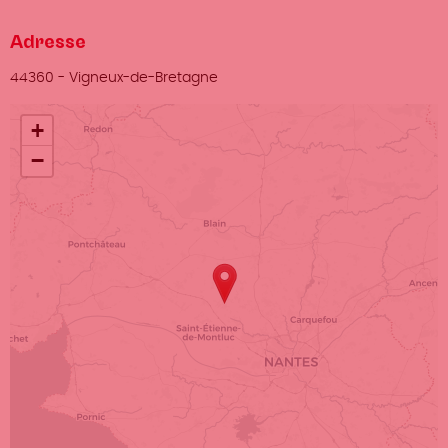
Adresse
Ville
44360
-
Vigneux-de-Bretagne
Localisation
+
−