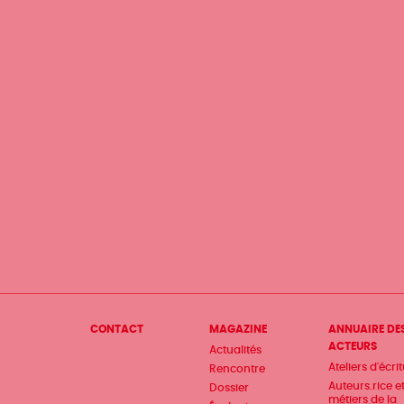
Menu
CONTACT
MAGAZINE
ANNUAIRE DE
ACTEURS
Actualités
Pied
Ateliers d'écri
Rencontre
de
Auteurs.rice e
Dossier
métiers de la