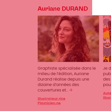
Auriane DURAND
So
Graphiste spécialisée dans le
Je d
milieu de l’édition, Auriane
publ
Durand réalise depuis une
des 
dizaine d’années des
pour
couvertures et…
Lire
Caté
Aute
la
Illu
Catégories
Illustrateur.rice
suite
Plasticien.ne