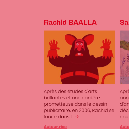
Rachid BAALLA
Sa
Après des études d'arts
Aprè
brillantes et une carrière
ann
prometteuse dans le dessin
d'a
publicitaire, en 2006, Rachid se
déco
lance dans l…
Lire
cou
la
Catégories
Auteur.rice
Caté
Aute