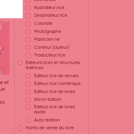
Illustrateur.rice
Dessinateur.rice
Coloriste
Photographe
Plasticien.ne
Conteur (auteur)
Traducteur.rice
Éditeurs.rices et structures
éditrices
Éditeur.rice de revues
se et
Éditeur.rice numérique
que
Éditeur.rice de livres
Micro-édition
es
Éditeur.rice de livres
audio
Auto-édition
Points de vente du livre