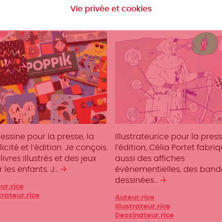
Vie privée et cookies
phie LEDESMA
Célia PORTET
essine pour la presse, la
Illustrateurice pour la pres
icité et l’édition. Je conçois
l’édition, Célia Portet fabri
livres illustrés et des jeux
aussi des affiches
 les enfants. J…
Lire
évènementielles, des band
la
dessinées…
Lire
gories
ur.rice
suite
la
strateur.rice
Catégories
Auteur.rice
suite
Illustrateur.rice
Dessinateur.rice