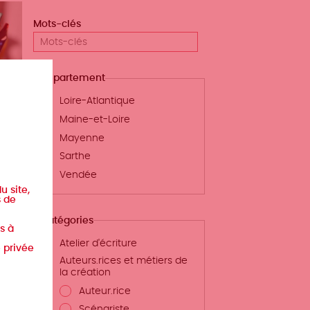
Mots-clés
Département
Loire-Atlantique
Maine-et-Loire
Mayenne
Sarthe
Vendée
r,
u site,
s de
Catégories
s à
Atelier d'écriture
e privée
Auteurs.rices et métiers de
la création
Auteur.rice
Scénariste