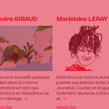
ndra GIRAUD
Marjolaine LERAY
s avoir travaillé quelques
Illustratrice et autrice jeun
ées dans le cinéma
publiée aux éditons Actes 
nimation en tant que
Jeunesse, Courtes et longu
ratrice et réalisatrice de
Gallimard Jeunesse, Enfan
rt-métrage…
Lire
et…
Lire
la
la
gories
ur.rice
Catégories
Auteur.rice