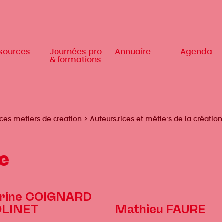
sources
sources
Journées pro
Journées pro
Annuaire
Annuaire
Agenda
Agenda
& formations
& formations
ices metiers de creation
Auteurs.rices et métiers de la création
ce
rine COIGNARD
LINET
Mathieu FAURE