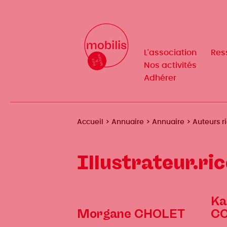
Aller
au
Mobilis
Mobilis
✕
contenu
✕
principal
L'association
L'association
Res
Res
Navigation
Navigation
Nos activités
Nos activités
Adhérer
Adhérer
principale
principale
Fil
Accueil
Annuaire
Annuaire
Auteurs r
d'Ariane
Illustrateur.ri
Ka
Morgane CHOLET
CO