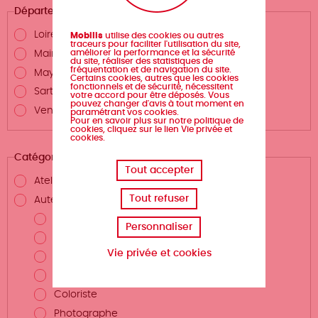
Département
Loire-Atlantique
Mobilis
utilise des cookies ou autres
traceurs pour faciliter l'utilisation du site,
améliorer la performance et la sécurité
Maine-et-Loire
du site, réaliser des statistiques de
fréquentation et de navigation du site.
Mayenne
Certains cookies, autres que les cookies
fonctionnels et de sécurité, nécessitent
Sarthe
votre accord pour être déposés. Vous
pouvez changer d'avis à tout moment en
Vendée
paramétrant vos cookies.
Pour en savoir plus sur notre politique de
cookies, cliquez sur le lien Vie privée et
cookies.
Catégories
Tout accepter
Atelier d'écriture
Tout refuser
Auteurs.rices et métiers de la création
Auteur.rice
Personnaliser
Scénariste
Vie privée et cookies
Illustrateur.rice
Dessinateur.rice
Coloriste
Photographe