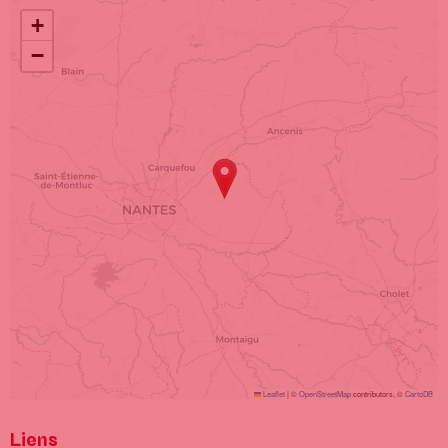
Localisation
+
−
Leaflet
|
©
OpenStreetMap
contributors, ©
CartoDB
Liens