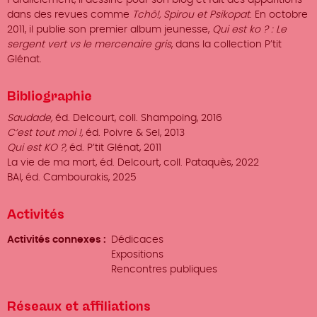
Parallèlement, il dessine pour son blog et fait des apparitions
dans des revues comme
Tchô!, Spirou et Psikopat
. En octobre
2011, il publie son premier album jeunesse,
Qui est ko ?
: Le
sergent vert vs le mercenaire gris
, dans la collection P’tit
Glénat.
Bibliographie
Saudade,
éd. Delcourt, coll. Shampoing, 2016
C’est tout moi !,
éd. Poivre & Sel, 2013
Qui est KO ?,
éd. P’tit Glénat, 2011
La vie de ma mort, éd. Delcourt, coll. Pataquès, 2022
BAI, éd. Cambourakis, 2025
Activités
Activités connexes
Dédicaces
Expositions
Rencontres publiques
Réseaux et affiliations