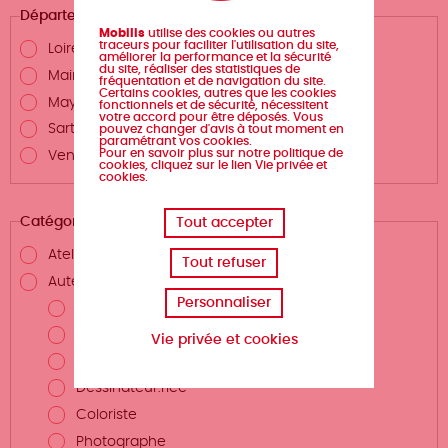
Département
Mobilis
utilise des cookies ou autres
traceurs pour faciliter l'utilisation du site,
Loire-Atlantique
améliorer la performance et la sécurité
du site, réaliser des statistiques de
Maine-et-Loire
fréquentation et de navigation du site.
Certains cookies, autres que les cookies
Mayenne
fonctionnels et de sécurité, nécessitent
votre accord pour être déposés. Vous
Sarthe
pouvez changer d'avis à tout moment en
paramétrant vos cookies.
Pour en savoir plus sur notre politique de
Vendée
cookies, cliquez sur le lien Vie privée et
cookies.
Catégories
Tout accepter
Atelier d'écriture
Tout refuser
Auteurs.rices et métiers de la création
Personnaliser
Auteur.rice
Scénariste
Vie privée et cookies
Illustrateur.rice
Dessinateur.rice
Coloriste
Photographe