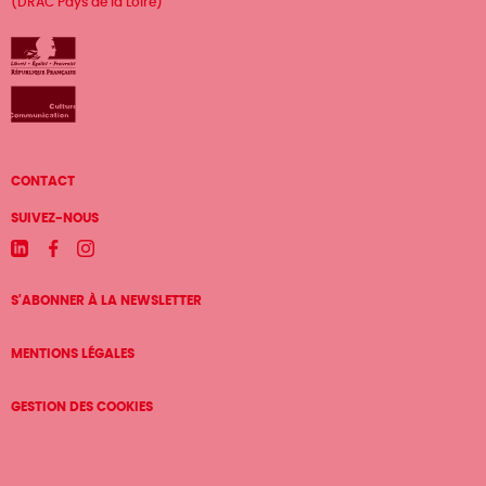
(DRAC Pays de la Loire)
Menu
CONTACT
Pied
SUIVEZ-NOUS
de
Linkedin
Facebook
Instagram
page
S'ABONNER À LA NEWSLETTER
MENTIONS LÉGALES
GESTION DES COOKIES