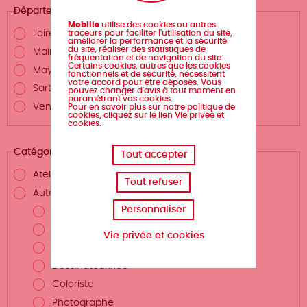
Département
Mobilis
utilise des cookies ou autres
traceurs pour faciliter l'utilisation du site,
Loire-Atlantique
améliorer la performance et la sécurité
du site, réaliser des statistiques de
Maine-et-Loire
fréquentation et de navigation du site.
Certains cookies, autres que les cookies
Mayenne
fonctionnels et de sécurité, nécessitent
votre accord pour être déposés. Vous
Sarthe
pouvez changer d'avis à tout moment en
paramétrant vos cookies.
Vendée
Pour en savoir plus sur notre politique de
cookies, cliquez sur le lien Vie privée et
cookies.
Catégories
Tout accepter
Atelier d'écriture
Tout refuser
Auteurs.rices et métiers de la création
Personnaliser
Auteur.rice
Scénariste
Vie privée et cookies
Illustrateur.rice
Dessinateur.rice
Coloriste
Photographe