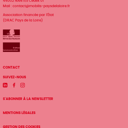
44002 NANTES Cedex 01
Mail :
contact@mobilis-paysdelaloire.fr
Association financée par l'État
(DRAC Pays de la Loire)
Menu
CONTACT
Pied
SUIVEZ-NOUS
de
Linkedin
Facebook
Instagram
page
S'ABONNER À LA NEWSLETTER
MENTIONS LÉGALES
GESTION DES COOKIES