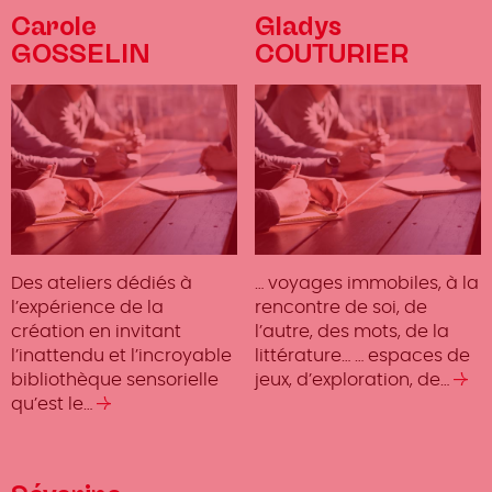
Carole
Gladys
GOSSELIN
COUTURIER
Des ateliers dédiés à
… voyages immobiles, à la
l’expérience de la
rencontre de soi, de
création en invitant
l’autre, des mots, de la
l’inattendu et l’incroyable
littérature… … espaces de
bibliothèque sensorielle
jeux, d’exploration, de…
Lir
qu’est le…
Lire
la
la
su
suite