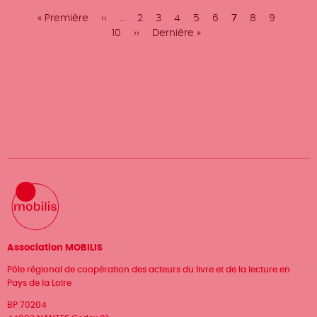
Première
« Première
Page
‹‹
…
Page
2
Page
3
Page
4
Page
5
Page
6
Page
7
Page
8
Page
9
Page
page
précédente
10
Page
››
Dernière
Dernière »
courante
suivante
page
Association MOBILIS
Pôle régional de coopération des acteurs du livre et de la lecture en
Pays de la Loire
BP 70204