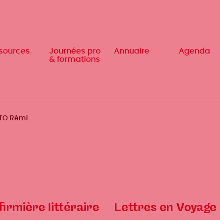
sources
sources
Journées pro
Journées pro
Annuaire
Annuaire
Agenda
Agenda
& formations
& formations
TO Rémi
firmière littéraire
Lettres en Voyage