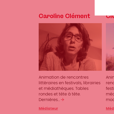
Caroline Clément
Cl
Animation de rencontres
Ani
littéraires en festivals, librairies
renc
et médiathèques. Tables
fest
rondes et tête à tête.
méd
Dernières…
Lire
modé
la
Catégories
Médiateur
Caté
Méd
suite