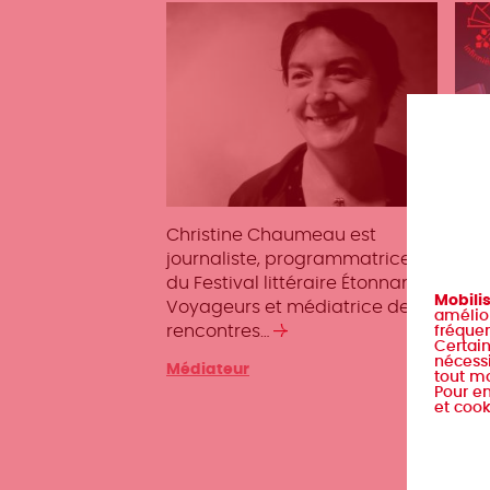
Christine Chaumeau est
Céli
journaliste, programmatrice
litt
du Festival littéraire Étonnants
comp
Mobili
Voyageurs et médiatrice de
s’ag
amélior
rencontres…
Lire
fréquen
Caté
Méd
Certain
la
nécessi
Catégories
Médiateur
tout m
suite
Pour en
et cook