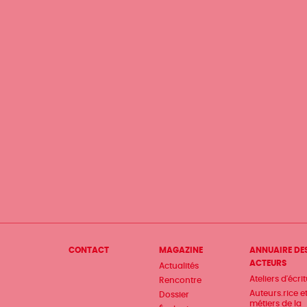
Menu
CONTACT
MAGAZINE
ANNUAIRE DE
ACTEURS
Actualités
Pied
Ateliers d'écri
Rencontre
de
Auteurs.rice e
Dossier
métiers de la