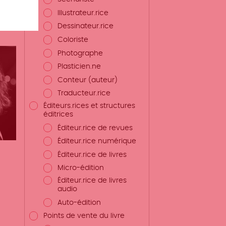
Illustrateur.rice
et
Dessinateur.rice
Coloriste
Photographe
Plasticien.ne
Conteur (auteur)
Traducteur.rice
Éditeurs.rices et structures
éditrices
Éditeur.rice de revues
Éditeur.rice numérique
Éditeur.rice de livres
Micro-édition
Éditeur.rice de livres
audio
Auto-édition
Points de vente du livre