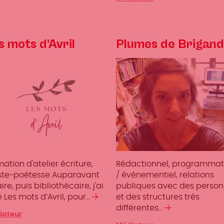
s mots d'Avril
Plumes de Brigand
ation d'atelier écriture,
Rédactionnel, programmat
iste-poétesse Auparavant
/ événementiel, relations
aire, puis bibliothécaire, j'ai
publiques avec des perso
 Les mots d’Avril, pour…
Lire
et des structures très
la
différentes…
Lire
gories
iateur
suite
la