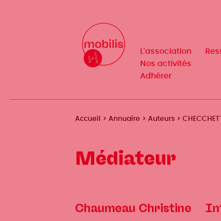
Aller
au
Mobilis
Mobilis
✕
contenu
✕
principal
L'association
L'association
Res
Res
Navigation
Navigation
Nos activités
Nos activités
Adhérer
Adhérer
principale
principale
Fil
Accueil
Annuaire
Auteurs
CHECCHET
d'Ariane
Médiateur
Chaumeau Christine
In