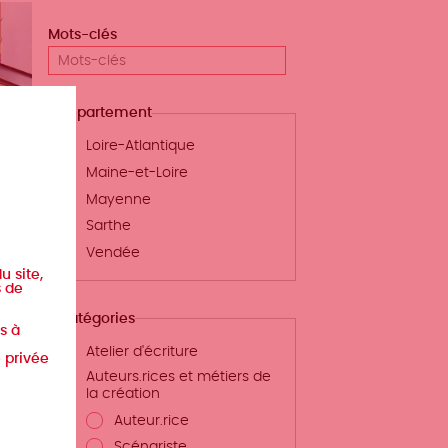
Mots-clés
Département
Loire-Atlantique
Maine-et-Loire
Mayenne
"
Sarthe
s, à
Vendée
iquez
u site,
Lire
s de
la
Catégories
suite
s à
Atelier d'écriture
e privée
Auteurs.rices et métiers de
la création
Auteur.rice
Scénariste