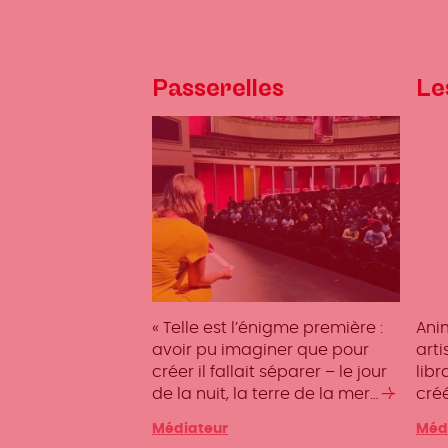
Passerelles
Le
« Telle est l’énigme première :
Anim
avoir pu imaginer que pour
art
créer il fallait séparer – le jour
libr
de la nuit, la terre de la mer…
Lire
créé
la
Catégories
Médiateur
Caté
Méd
suite