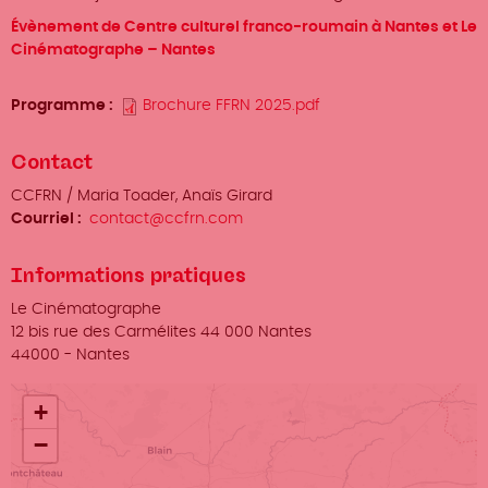
Évènement de Centre culturel franco-roumain à Nantes et Le
Cinématographe – Nantes
Programme
Brochure FFRN 2025.pdf
Contact
Organisateur
CCFRN / Maria Toader, Anaïs Girard
/
Courriel
contact@ccfrn.com
Prénom
Nom
Informations pratiques
Lieu
Le Cinématographe
Adresse
12 bis rue des Carmélites 44 000 Nantes
Ville
44000
-
Nantes
+
−