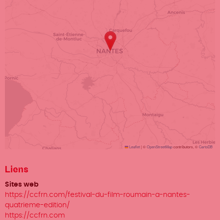
Leaflet
|
©
OpenStreetMap
contributors, ©
CartoDB
Liens
Sites web
https://ccfrn.com/festival-du-film-roumain-a-nantes-
quatrieme-edition/
https://ccfrn.com