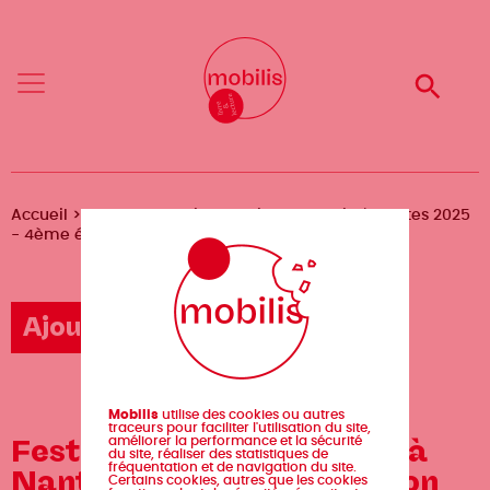
Aller
Mobilis
Mobilis
au
✕
✕
contenu
principal
Reche
Reche
Menu
Menu
Fil
Accueil
Agenda
Festival du Film Roumain à Nantes 2025
- 4ème édition
d'Ariane
Ajouter un événement
Mobilis
utilise des cookies ou autres
traceurs pour faciliter l'utilisation du site,
Festival du Film Roumain à
améliorer la performance et la sécurité
du site, réaliser des statistiques de
fréquentation et de navigation du site.
Nantes 2025 - 4ème édition
Certains cookies, autres que les cookies