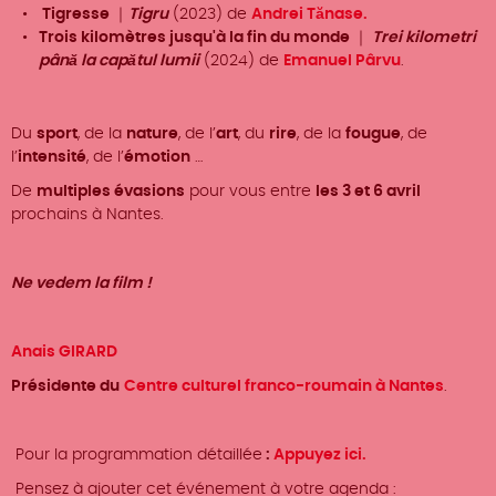
Tigresse
｜
Tigru
(2023) de
Andrei Tănase.
Trois kilomètres jusqu'à la fin du monde
｜
Trei kilometri
până la capătul lumii
(2024) de
Emanuel Pârvu
.
Du
sport
, de la
nature
, de l’
art
, du
rire
, de la
fougue
, de
l’
intensité
, de l’
émotion
…
De
multiples évasions
pour vous entre
les 3 et 6 avril
prochains à Nantes.
Ne vedem la film !
Anais GIRARD
Présidente du
Centre culturel franco-roumain à Nantes
.
Pour la programmation détaillée
:
Appuyez ici.
Pensez à ajouter cet événement à votre agenda :