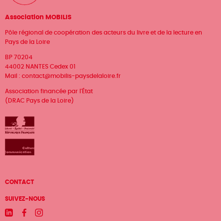
Association MOBILIS
Pôle régional de coopération des acteurs du livre et de la lecture en
Pays de la Loire
BP 70204
44002 NANTES Cedex 01
Mail :
contact@mobilis-paysdelaloire.fr
Association financée par l'État
(DRAC Pays de la Loire)
Menu
CONTACT
Pied
SUIVEZ-NOUS
de
Linkedin
Facebook
Instagram