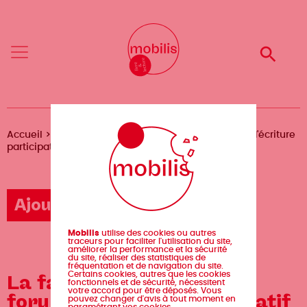
Aller
Mobilis
Mobilis
au
✕
✕
contenu
principal
Reche
Reche
Menu
Menu
Fil
Accueil
Agenda
La fabrique littéraire, un forum d'écriture
participatif
d'Ariane
Ajouter un événement
Mobilis
utilise des cookies ou autres
traceurs pour faciliter l'utilisation du site,
améliorer la performance et la sécurité
du site, réaliser des statistiques de
fréquentation et de navigation du site.
Certains cookies, autres que les cookies
La fabrique littéraire, un
fonctionnels et de sécurité, nécessitent
votre accord pour être déposés. Vous
forum d'écriture participatif
pouvez changer d'avis à tout moment en