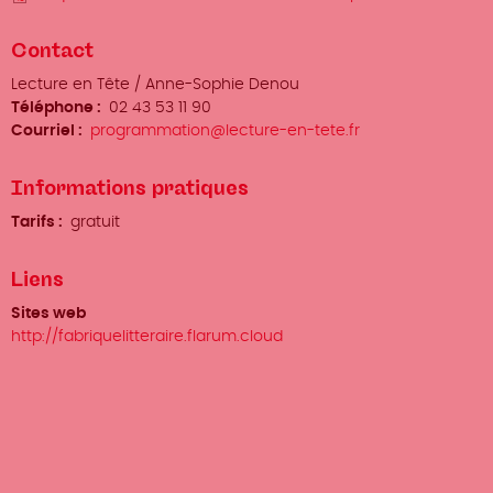
Contact
Organisateur
Lecture en Tête / Anne-Sophie Denou
/
Téléphone
02 43 53 11 90
Prénom
Courriel
programmation@lecture-en-tete.fr
Nom
Informations pratiques
Tarifs
gratuit
Liens
Sites web
http://fabriquelitteraire.flarum.cloud