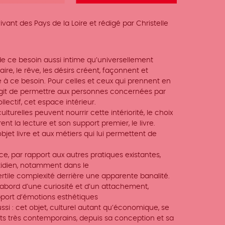
ant des Pays de la Loire et rédigé par Christelle
 de ce besoin aussi intime qu’universellement
ire, le rêve, les désirs créent, façonnent et
e à ce besoin. Pour celles et ceux qui prennent en
 s’agit de permettre aux personnes concernées par
llectif, cet espace intérieur.
lturelles peuvent nourrir cette intériorité, le choix
ent la lecture et son support premier, le livre.
bjet livre et aux métiers qui lui permettent de
, par rapport aux autres pratiques existantes,
otidien, notamment dans le
tile complexité derrière une apparente banalité.
’abord d’une curiosité et d’un attachement,
upport d’émotions esthétiques
aussi : cet objet, culturel autant qu’économique, se
s très contemporains, depuis sa conception et sa