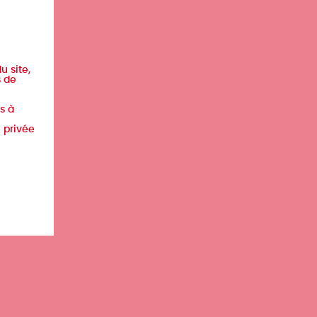
u site,
s de
s à
e privée