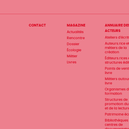
Menu
CONTACT
MAGAZINE
ANNUAIRE DE
ACTEURS
Actualités
Pied
Ateliers d'écri
Rencontre
de
Auteurs.rice e
Dossier
métiers de la
Écologie
page
création
Métier
Éditeurs.rices 
Livres
structures édi
Points de ven
livre
Métiers autou
livre
Organismes d
formation
Structures de
promotion du 
et de la lectur
Patrimoine écr
Bibliothèques 
centres de