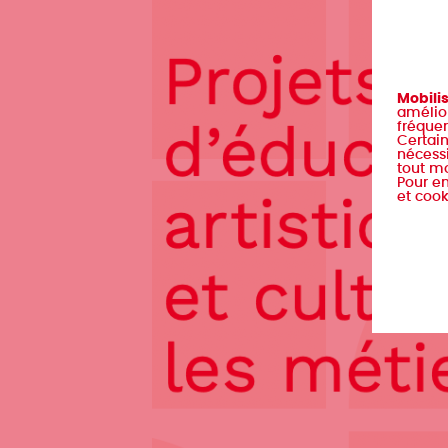
Mobili
amélior
fréquen
Certain
nécessi
tout m
Pour en
et cook