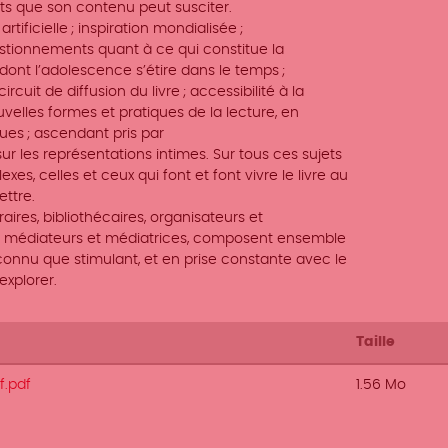
ats que son contenu peut susciter.
tificielle ; inspiration mondialisée ;
estionnements quant à ce qui constitue la
s dont l’adolescence s’étire dans le temps ;
rcuit de diffusion du livre ; accessibilité à la
ouvelles formes et pratiques de la lecture, en
ques ; ascendant pris par
 sur les représentations intimes. Sur tous ces sujets
, celles et ceux qui font et font vivre le livre au
ttre.
braires, bibliothécaires, organisateurs et
res, médiateurs et médiatrices, composent ensemble
connu que stimulant, et en prise constante avec le
explorer.
Taille
f.pdf
1.56 Mo