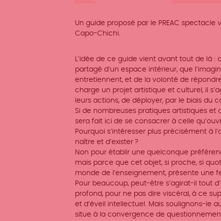
Un guide proposé par le PREAC spectacle viv
Capo-Chichi.
L’idée de ce guide vient avant tout de là :
partagé d’un espace intérieur, que l’imagina
entretiennent, et de la volonté de répondr
charge un projet artistique et culturel, il
leurs actions, de déployer, par le biais du co
Si de nombreuses pratiques artistiques et cu
sera fait ici de se consacrer à celle qu’ouvr
Pourquoi s’intéresser plus précisément à l’o
naître et d’exister ?
Non pour établir une quelconque préférence
mais parce que cet objet, si proche, si qu
monde de l’enseignement, présente une fer
Pour beaucoup, peut-être s’agirat-il tout d
profond, pour ne pas dire viscéral, à ce s
et d’éveil intellectuel. Mais soulignons-le 
situe à la convergence de questionnement