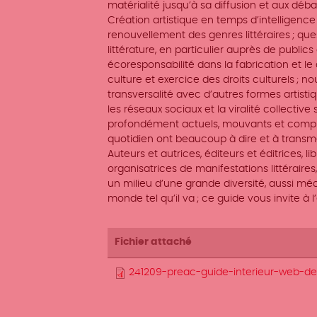
matérialité jusqu’à sa diffusion et aux déb
Création artistique en temps d’intelligence ar
renouvellement des genres littéraires ; qu
littérature, en particulier auprès de public
écoresponsabilité dans la fabrication et le ci
culture et exercice des droits culturels ; n
transversalité avec d’autres formes artisti
les réseaux sociaux et la viralité collective
profondément actuels, mouvants et complexes
quotidien ont beaucoup à dire et à transme
Auteurs et autrices, éditeurs et éditrices, li
organisatrices de manifestations littérai
un milieu d’une grande diversité, aussi mé
monde tel qu’il va ; ce guide vous invite à l’
Fichier attaché
241209-preac-guide-interieur-web-de