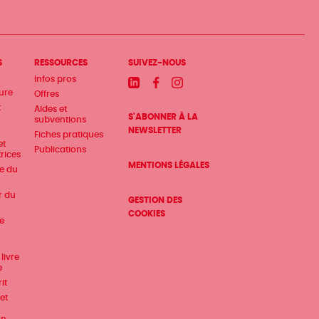
S
RESSOURCES
SUIVEZ-NOUS
Infos pros
Linkedin
Facebook
Instagram
ture
Offres
t
Aides et
S'ABONNER À LA
subventions
NEWSLETTER
Fiches pratiques
et
Publications
trices
MENTIONS LÉGALES
te du
r du
GESTION DES
COOKIES
e
livre
e
it
et