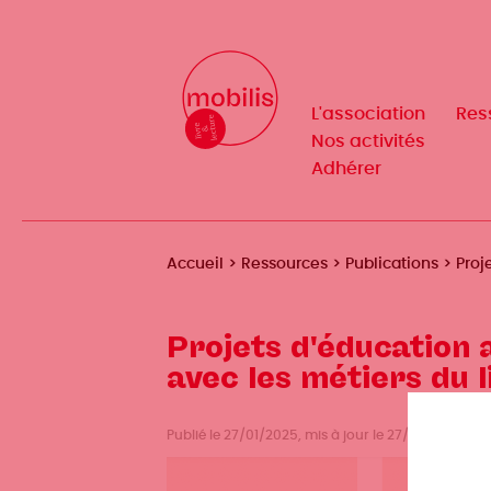
Aller
au
Mobilis
Mobilis
✕
contenu
✕
principal
L'association
L'association
Res
Res
Navigation
Navigation
Nos activités
Nos activités
Adhérer
Adhérer
principale
principale
Fil
Accueil
Ressources
Publications
Proj
d'Ariane
Projets d'éducation a
avec les métiers du l
Publié le 27/01/2025, mis à jour le 27/01/2025