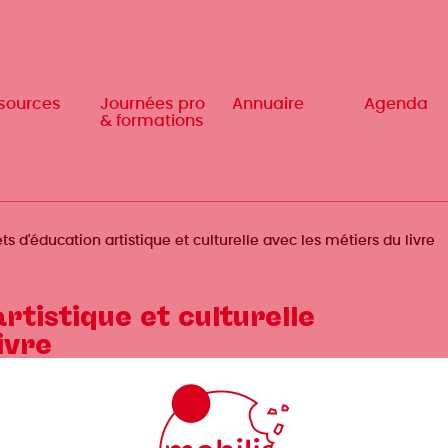
sources
sources
Journées pro
Journées pro
Annuaire
Annuaire
Agenda
Agenda
& formations
& formations
ets d'éducation artistique et culturelle avec les métiers du livre
rtistique et culturelle
ivre