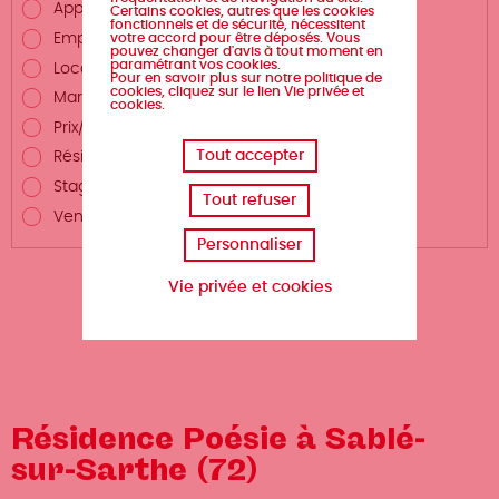
Appel à projet/candidature
Certains cookies, autres que les cookies
fonctionnels et de sécurité, nécessitent
votre accord pour être déposés. Vous
Emploi
pouvez changer d'avis à tout moment en
paramétrant vos cookies.
Location/vente d'espace
Pour en savoir plus sur notre politique de
cookies, cliquez sur le lien Vie privée et
Marché public
cookies.
Prix/Dotation/Bourse
Tout accepter
Résidence
Stage/Service civique/Alternance
Tout refuser
Vente
Personnaliser
Vie privée et cookies
Résidence Poésie à Sablé-
sur-Sarthe (72)