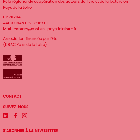
Pôle régional de coopération des acteurs du livre et de la lecture en
Pays de la Loire
BP 70204
44002 NANTES Cedex 01
Mail :
contact@mobilis-paysdelaloire.fr
Association financée par l'État
(DRAC Pays de la Loire)
Menu
CONTACT
Pied
SUIVEZ-NOUS
de
Linkedin
Facebook
Instagram
page
S'ABONNER À LA NEWSLETTER