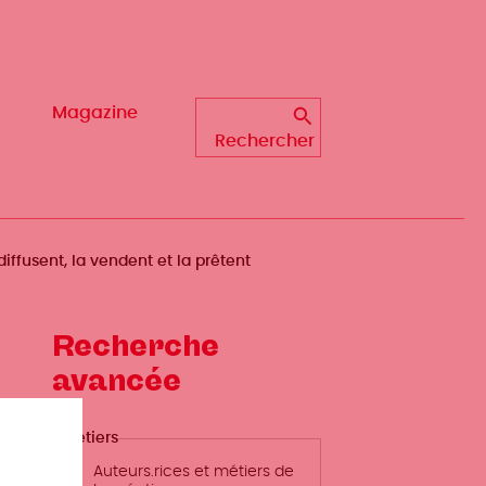
Magazine
Magazine
Rechercher
Rechercher
diffusent, la vendent et la prêtent
Recherche
avancée
Métiers
Auteurs.rices et métiers de