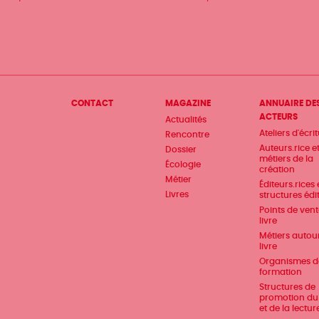
Menu
CONTACT
MAGAZINE
ANNUAIRE DE
ACTEURS
Actualités
Pied
Ateliers d'écri
Rencontre
de
Auteurs.rice e
Dossier
métiers de la
Écologie
page
création
Métier
Éditeurs.rices 
Livres
structures édi
Points de ven
livre
Métiers autou
livre
Organismes d
formation
Structures de
promotion du 
et de la lectur