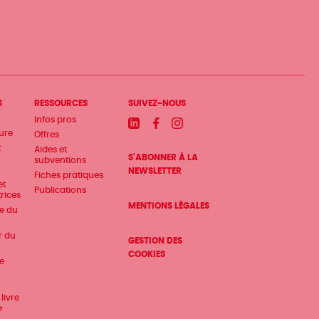
S
RESSOURCES
SUIVEZ-NOUS
Infos pros
Linkedin
Facebook
Instagram
ture
Offres
t
Aides et
S'ABONNER À LA
subventions
NEWSLETTER
Fiches pratiques
et
Publications
trices
MENTIONS LÉGALES
te du
r du
GESTION DES
COOKIES
e
livre
e