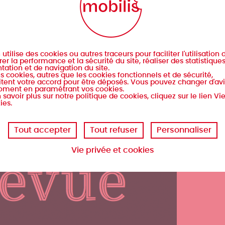
s
utilise des cookies ou autres traceurs pour faciliter l'utilisation d
er la performance et la sécurité du site, réaliser des statistique
tation et de navigation du site.
s cookies, autres que les cookies fonctionnels et de sécurité,
tent votre accord pour être déposés. Vous pouvez changer d'avi
oment en paramétrant vos cookies.
 savoir plus sur notre politique de cookies, cliquez sur le lien Vi
ies.
Tout accepter
Tout refuser
Personnaliser
Vie privée et cookies