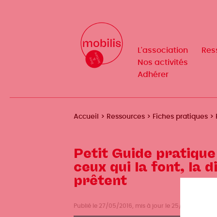
Aller
au
Mobilis
Mobilis
✕
contenu
✕
principal
L'association
L'association
Res
Res
Navigation
Navigation
Nos activités
Nos activités
Adhérer
Adhérer
principale
principale
Fil
Accueil
Ressources
Fiches pratiques
d'Ariane
Petit Guide pratique
ceux qui la font, la d
prêtent
Publié le 27/05/2016, mis à jour le 25/06/2025