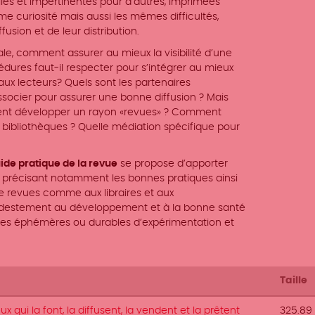
lles et impertinentes pour d’autres, imprimées
e curiosité mais aussi les mêmes difficultés,
fusion et de leur distribution.
le, comment assurer au mieux la visibilité d’une
édures faut-il respecter pour s’intégrer au mieux
aux lecteurs? Quels sont les partenaires
associer pour assurer une bonne diffusion ? Mais
mment développer un rayon «revues» ? Comment
s bibliothèques ? Quelle médiation spécifique pour
uide pratique de la revue
se propose d’apporter
 précisant notamment les bonnes pratiques ainsi
de revues comme aux libraires et aux
modestement au développement et à la bonne santé
ives éphémères ou durables d’expérimentation et
Taille
x qui la font, la diffusent, la vendent et la prêtent
325.89