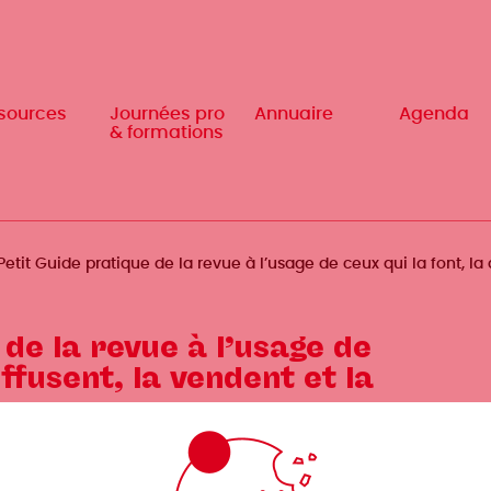
sources
sources
Journées pro
Journées pro
Annuaire
Annuaire
Agenda
Agenda
& formations
& formations
Petit Guide pratique de la revue à l’usage de ceux qui la font, la 
 de la revue à l’usage de
iffusent, la vendent et la