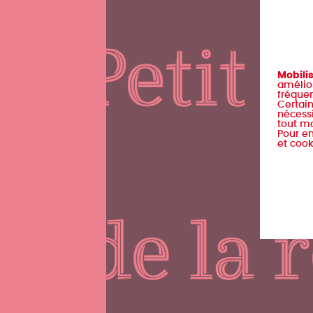
Mobili
amélior
fréquen
Certain
nécessi
tout m
Pour en
et cook