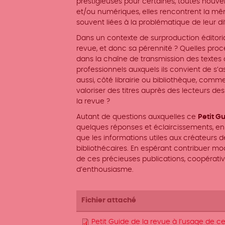
prestigieuses pour certaines, toutes nouve
et/ou numériques, elles rencontrent la mêm
souvent liées à la problématique de leur dif
Dans un contexte de surproduction éditoria
revue, et donc sa pérennité ? Quelles proc
dans la chaîne de transmission des textes 
professionnels auxquels ils convient de s’
aussi, côté librairie ou bibliothèque, co
valoriser des titres auprès des lecteurs de
la revue ?
Autant de questions auxquelles ce
Petit G
quelques réponses et éclaircissements, en
que les informations utiles aux créateurs 
bibliothécaires. En espérant contribuer 
de ces précieuses publications, coopérat
d’enthousiasme.
Fichier attaché
Petit Guide de la revue à l’usage de ceu