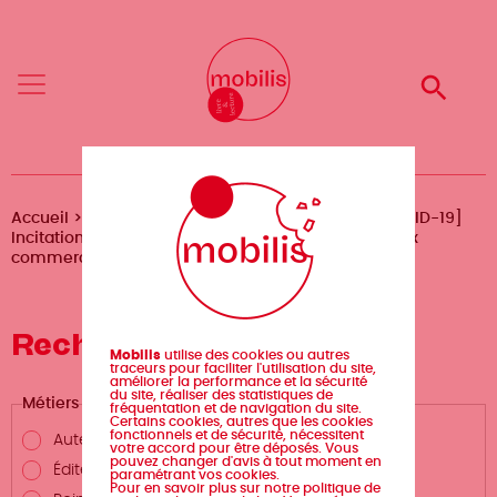
Aller
Mobilis
Mobilis
au
✕
✕
contenu
principal
Reche
Reche
Menu
Menu
Fil
Accueil
Ressources
Aides et subventions
[COVID-19]
Incitation fiscale aux annulations de loyers des baux
d'Ariane
commerciaux
Recherche avancée
Mobilis
utilise des cookies ou autres
traceurs pour faciliter l'utilisation du site,
améliorer la performance et la sécurité
du site, réaliser des statistiques de
Métiers
fréquentation et de navigation du site.
Certains cookies, autres que les cookies
fonctionnels et de sécurité, nécessitent
Auteurs.rices et métiers de la création
votre accord pour être déposés. Vous
pouvez changer d'avis à tout moment en
Éditeurs.rices et structures éditrices
paramétrant vos cookies.
Pour en savoir plus sur notre politique de