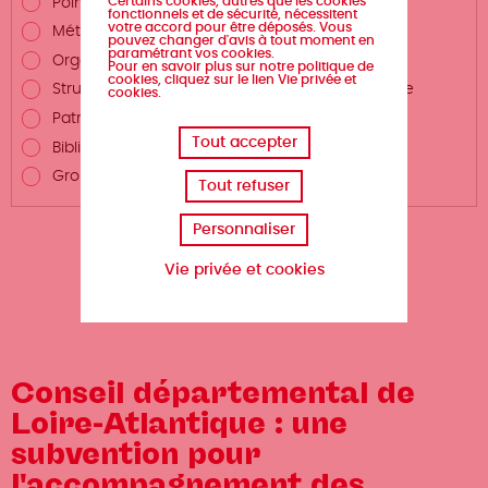
Certains cookies, autres que les cookies
Points de vente du livre
fonctionnels et de sécurité, nécessitent
votre accord pour être déposés. Vous
Métiers autour du livre
pouvez changer d'avis à tout moment en
paramétrant vos cookies.
Organismes de formation
Pour en savoir plus sur notre politique de
cookies, cliquez sur le lien Vie privée et
Structures de promotion du livre et de la lecture
cookies.
Patrimoine écrit
Tout accepter
Bibliothèques et centres de documentation
Groupements professionnels
Tout refuser
Personnaliser
Vie privée et cookies
Conseil départemental de
Loire-Atlantique : une
subvention pour
l'accompagnement des