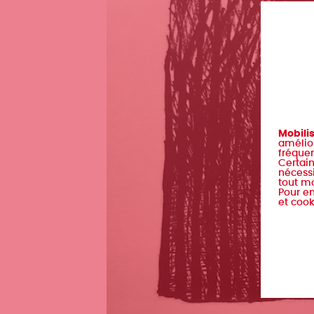
Mobili
amélior
fréquen
Certain
nécessi
tout m
Pour en
et cook