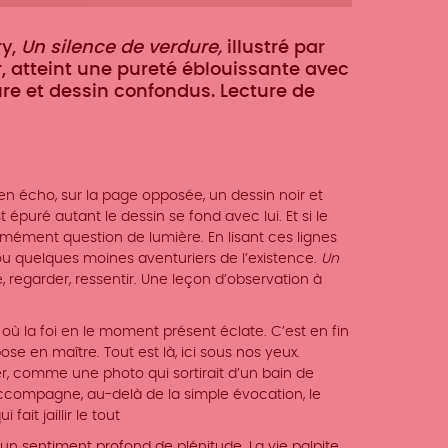
ry,
Un silence de verdure,
illustré par
r, atteint une pureté éblouissante avec
e et dessin confondus. Lecture de
 écho, sur la page opposée, un dessin noir et
 épuré autant le dessin se fond avec lui. Et si le
normément question de lumière. En lisant ces lignes
u quelques moines aventuriers de l’existence.
Un
regarder, ressentir. Une leçon d’observation à
 où la foi en le moment présent éclate. C’est en fin
se en maître. Tout est là, ici sous nos yeux.
ler, comme une photo qui sortirait d’un bain de
accompagne, au-delà de la simple évocation, le
 fait jaillir le tout
e un sentiment profond de plénitude. La vie palpite