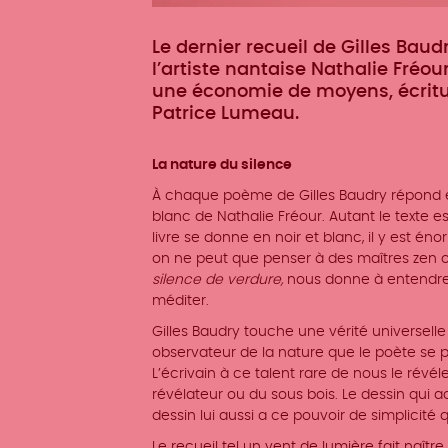
Le dernier recueil de Gilles Baud
l’artiste nantaise Nathalie Fréou
une économie de moyens, écritur
Patrice Lumeau.
La nature du silence
À chaque poème de Gilles Baudry répond en
blanc de Nathalie Fréour. Autant le texte est
livre se donne en noir et blanc, il y est é
on ne peut que penser à des maîtres zen o
silence de verdure,
nous donne à entendre, 
méditer.
Gilles Baudry touche une vérité universelle
observateur de la nature que le poète se po
L’écrivain à ce talent rare de nous le révé
révélateur ou du sous bois. Le dessin qui 
dessin lui aussi a ce pouvoir de simplicité qui
Le recueil tel un vent de lumière fait naîtr