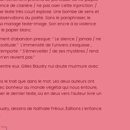
nce de clairière / ne pas oser cette injonction: /
ue texte très court explose. Une bombe de sens et
 observations du poète. Sans le paraphraser, le
ux mariage texte-image. Son encre à la violence
 le papier blanc.
timent d’abandon presque: “ Le silence / jamais / ne
 solitude.”
L’immensité de l’univers s’esquisse ;
’emporte: “ S’émerveiller / de ses mystères / rend
n’en revient pas.”
” entre eux. Gilles Baudry nul doute murmure avec
ns le trait que dans le mot. Les deux auteurs ont
vec bonheur au monde végétal qui nous entoure,
e dernier texte, où en deux vers l’auteur livre un
udry, dessins de Nathalie Fréour, Éditions L’enfance
.