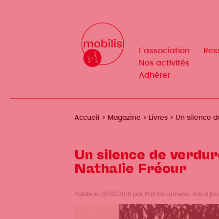
Aller
au
Mobilis
Mobilis
✕
contenu
✕
principal
L'association
L'association
Res
Res
Navigation
Navigation
Nos activités
Nos activités
Adhérer
Adhérer
principale
principale
Fil
Accueil
Magazine
Livres
Un silence d
d'Ariane
Un silence de verdur
Nathalie Fréour
Publié le 13/02/2018 par Patrice Lumeau, mis à jou