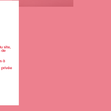
u site,
s de
s à
e privée