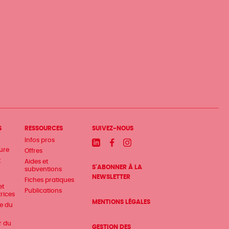
S
RESSOURCES
SUIVEZ-NOUS
Infos pros
Linkedin
Facebook
Instagram
ture
Offres
t
Aides et
S'ABONNER À LA
subventions
NEWSLETTER
Fiches pratiques
et
Publications
trices
MENTIONS LÉGALES
te du
r du
GESTION DES