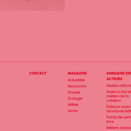
Menu
CONTACT
MAGAZINE
ANNUAIRE DE
ACTEURS
Actualités
Pied
Ateliers d'écri
Rencontre
de
Auteurs.rice e
Dossier
métiers de la
Écologie
page
création
Métier
Éditeurs.rices 
Livres
structures édi
Points de ven
livre
Métiers autou