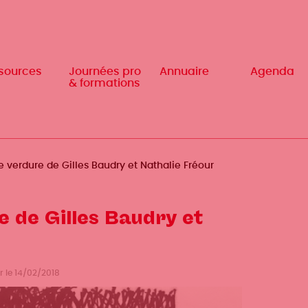
sources
sources
Journées pro
Journées pro
Annuaire
Annuaire
Agenda
Agenda
& formations
& formations
e verdure de Gilles Baudry et Nathalie Fréour
e de Gilles Baudry et
r le 14/02/2018