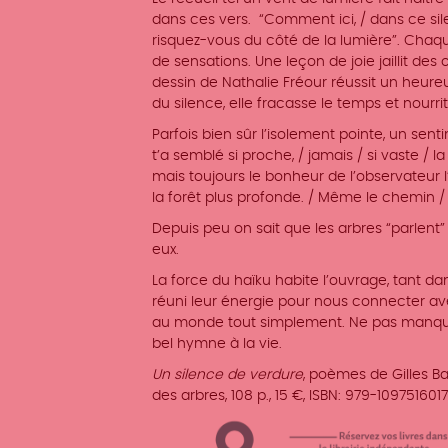
dans ces vers.
“Comment ici, / dans ce sile
risquez-vous du côté de la lumière”. Chaq
de sensations. Une leçon de joie jaillit des
dessin de Nathalie Fréour réussit un heure
du silence, elle fracasse le temps et nourrit
Parfois bien sûr l’isolement pointe, un sen
t’a semblé si proche, / jamais / si vaste / la
mais toujours le bonheur de l’observateur l
la forêt plus profonde. / Même le chemin / 
Depuis peu on sait que les arbres “parlent
eux.
La force du haïku habite l’ouvrage, tant da
réuni leur énergie pour nous connecter a
au monde tout simplement. Ne pas manquer l
bel hymne à la vie.
Un silence de verdure
, poèmes de Gilles Ba
des arbres, 108 p., 15 €, ISBN: 979-1097516017