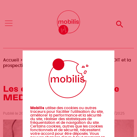
Aller
Mobilis
Mobilis
au
✕
✕
contenu
principal
Reche
Reche
Menu
Menu
Fil
Accueil
Magazine
Les étudiants de la licence MEDIT et la
prospective
d'Ariane
Les étudiants de la licence
MEDIT et la prospective
Mobilis
utilise des cookies ou autres
traceurs pour faciliter l'utilisation du site,
Publié le 26/09/2016 par Claudine Paque, mis à jour le 25/06/2025
améliorer la performance et la sécurité
du site, réaliser des statistiques de
fréquentation et de navigation du site.
Certains cookies, autres que les cookies
fonctionnels et de sécurité, nécessitent
votre accord pour être déposés. Vous