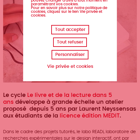
pouvez changer d'avis à tout moment en
paramétrant vos cookies.
Pour en savoir plus sur notre politique de
cookies, cliquez sur le lien Vie privée et
cookies.
Tout accepter
Tout refuser
Personnaliser
Vie privée et cookies
Le cycle
Le livre et de la lecture dans 5
ans
développe à grande échelle un atelier
proposé depuis 5 ans par Laurent Neyssensas
aux étudiants de la
licence édition MEDIT
.
Dans le cadre des projets tutorés, le labo READi, laboratoire de
recherches expérimentales sur le design interactif, ont par