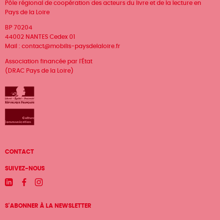
Pôle régional de coopération des acteurs du livre et de la lecture en
Pays de la Loire
BP 70204
44002 NANTES Cedex 01
Mail :
contact@mobilis-paysdelaloire.fr
Association financée par l'État
(DRAC Pays de la Loire)
Menu
CONTACT
Pied
SUIVEZ-NOUS
de
Linkedin
Facebook
Instagram
page
S'ABONNER À LA NEWSLETTER