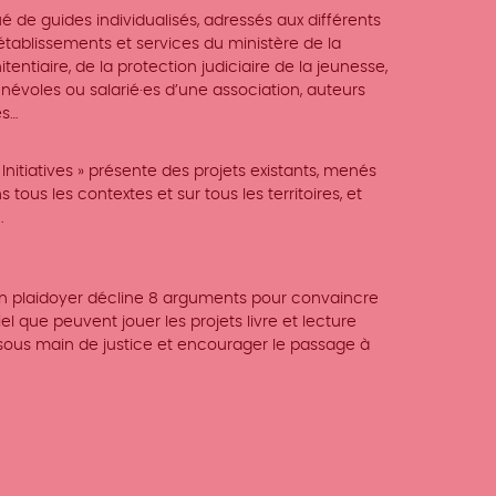
ué de guides individualisés, adressés aux différents
 établissements et services du ministère de la
tentiaire, de la protection judiciaire de la jeunesse,
bénévoles ou salarié·es d’une association, auteurs
es…
nitiatives » présente des projets existants, menés
ous les contextes et sur tous les territoires, et
.
 un plaidoyer décline 8 arguments pour convaincre
el que peuvent jouer les projets livre et lecture
sous main de justice et encourager le passage à