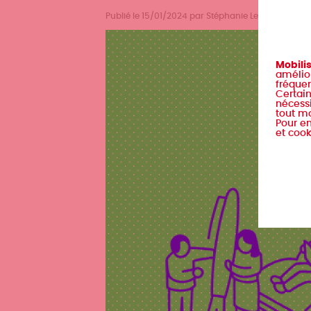
Publié le 15/01/2024 par Stéphanie Lechêne
Mobili
amélior
fréquen
Certain
nécessi
tout m
Pour en
et cook