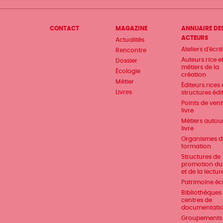
Menu
CONTACT
MAGAZINE
ANNUAIRE DE
ACTEURS
Actualités
Pied
Ateliers d'écri
Rencontre
de
Auteurs.rice e
Dossier
métiers de la
Écologie
page
création
Métier
Éditeurs.rices 
Livres
structures édi
Points de ven
livre
Métiers autou
livre
Organismes d
formation
Structures de
promotion du 
et de la lectur
Patrimoine écr
Bibliothèques 
centres de
documentati
Groupements