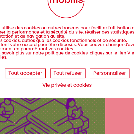
s
utilise des cookies ou autres traceurs pour faciliter l'utilisation d
er la performance et la sécurité du site, réaliser des statistique
tation et de navigation du site.
s cookies, autres que les cookies fonctionnels et de sécurité,
tent votre accord pour être déposés. Vous pouvez changer d'avi
oment en paramétrant vos cookies.
 savoir plus sur notre politique de cookies, cliquez sur le lien Vi
ies.
Tout accepter
Tout refuser
Personnaliser
Vie privée et cookies