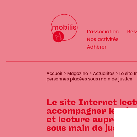
Aller
au
Mobilis
Mobilis
✕
contenu
✕
principal
L'association
L'association
Res
Res
Navigation
Navigation
Nos activités
Nos activités
Adhérer
Adhérer
principale
principale
Fil
Accueil
Magazine
Actualités
Le site 
personnes placées sous main de justice
d'Ariane
Le site Internet lect
accompagner le dépl
et lecture auprès d
sous main de justice