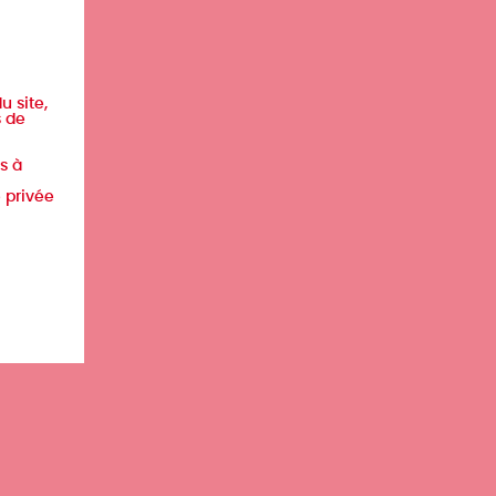
u site,
s de
s à
e privée