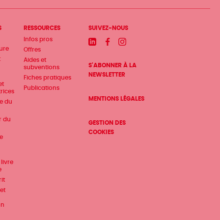
S
RESSOURCES
SUIVEZ-NOUS
Infos pros
Linkedin
Facebook
Instagram
ture
Offres
t
Aides et
S'ABONNER À LA
subventions
NEWSLETTER
Fiches pratiques
et
Publications
trices
MENTIONS LÉGALES
te du
r du
GESTION DES
COOKIES
e
livre
e
it
et
on