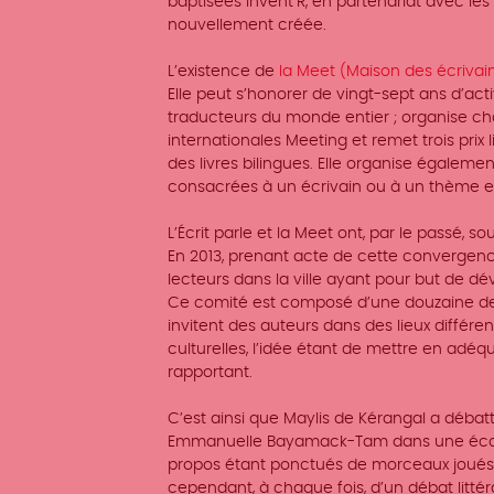
baptisées Invent’R, en partenariat avec les
nouvellement créée.
L’existence de
la Meet (Maison des écrivai
Elle peut s’honorer de vingt-sept ans d’acti
traducteurs du monde entier ; organise cha
internationales Meeting et remet trois prix li
des livres bilingues. Elle organise égalem
consacrées à un écrivain ou à un thème et
L’Écrit parle et la Meet ont, par le passé, 
En 2013, prenant acte de cette convergence
lecteurs dans la ville ayant pour but de d
Ce comité est composé d’une douzaine de le
invitent des auteurs dans des lieux différe
culturelles, l’idée étant de mettre en adéq
rapportant.
C’est ainsi que Maylis de Kérangal a débat
Emmanuelle Bayamack-Tam dans une école
propos étant ponctués de morceaux joués par
cependant, à chaque fois, d’un débat littéra