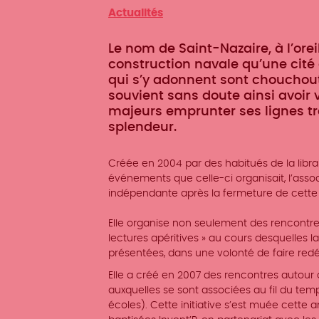
Catégorie
Actualités
Le nom de Saint-Nazaire, à l’orei
construction navale qu’une cité d
qui s’y adonnent sont chouchouté
souvient sans doute ainsi avoir 
majeurs emprunter ses lignes t
splendeur.
Créée en 2004 par des habitués de la librai
événements que celle-ci organisait, l’asso
indépendante après la fermeture de cette li
Elle organise non seulement des rencontre
lectures apéritives » au cours desquelles la
présentées, dans une volonté de faire r
Elle a créé en 2007 des rencontres autour du
auxquelles se sont associées au fil du tem
écoles). Cette initiative s’est muée cette