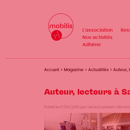
Aller
au
Mobilis
Mobilis
✕
contenu
✕
principal
L'association
L'association
Res
Res
Navigation
Navigation
Nos activités
Nos activités
Adhérer
Adhérer
principale
principale
Fil
Accueil
Magazine
Actualités
Auteur, 
d'Ariane
Auteur, lecteurs à S
Publié le 07/05/2015 par Gérard Lambert-Ullmann