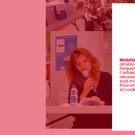
Mobili
amélior
fréquen
Certain
nécessi
tout m
Pour en
et cook