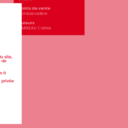
Points de vente
L'Embarcadère
Auteurs
BARREAU Cathie
u site,
s de
s à
e privée