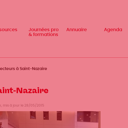
sources
sources
Journées pro
Journées pro
Annuaire
Annuaire
Agenda
Agenda
& formations
& formations
lecteurs à Saint-Nazaire
aint-Nazaire
, mis à jour le 28/05/2015