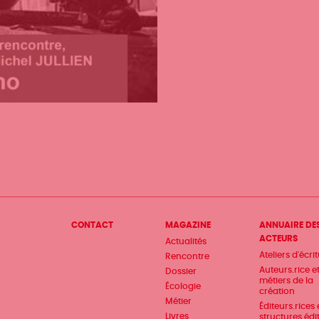
Menu
CONTACT
MAGAZINE
ANNUAIRE DE
ACTEURS
Actualités
Pied
Ateliers d'écri
Rencontre
de
Auteurs.rice e
Dossier
métiers de la
Écologie
page
création
Métier
Éditeurs.rices 
Livres
structures édi