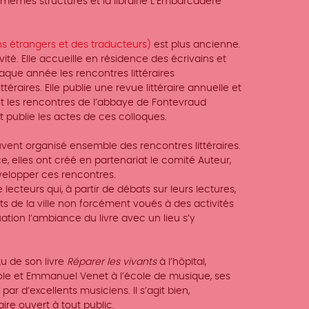
 mêmes structures et la librairie L’Embarcadère
ns étrangers et des traducteurs)
est plus ancienne.
vité. Elle accueille en résidence des écrivains et
que année les rencontres littéraires
ttéraires. Elle publie une revue littéraire annuelle et
ent les rencontres de l’abbaye de Fontevraud
 publie les actes de ces colloques.
souvent organisé ensemble des rencontres littéraires.
, elles ont créé en partenariat le comité Auteur,
évelopper ces rencontres.
cteurs qui, à partir de débats sur leurs lectures,
nts de la ville non forcément voués à des activités
uation l’ambiance du livre avec un lieu s’y
tu de son livre
Réparer les vivants
à l’hôpital,
 et Emmanuel Venet à l’école de musique, ses
 d’excellents musiciens. Il s’agit bien,
ire ouvert à tout public.