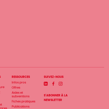
S
RESSOURCES
SUIVEZ-NOUS
Infos pros
Linkedin
Facebook
Instagram
ture
Offres
t
Aides et
S'ABONNER À LA
subventions
NEWSLETTER
Fiches pratiques
et
Publications
trices