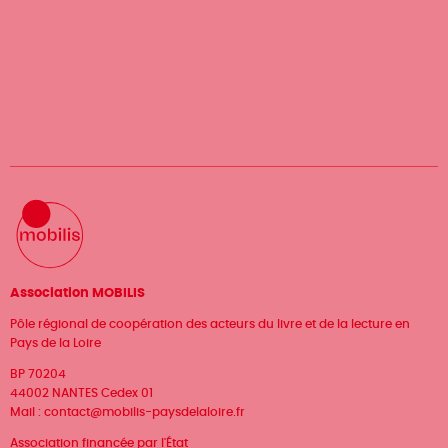
la
journée.
Association MOBILIS
Pôle régional de coopération des acteurs du livre et de la lecture en
Pays de la Loire
BP 70204
44002 NANTES Cedex 01
Mail :
contact@mobilis-paysdelaloire.fr
Association financée par l'État