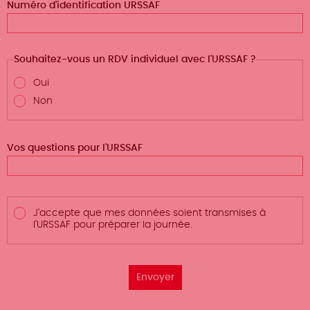
Numéro d'identification URSSAF
Souhaitez-vous un RDV individuel avec l'URSSAF ?
Oui
Non
Vos questions pour l'URSSAF
J'accepte
J'accepte que mes données soient transmises à
que
mes
l'URSSAF pour préparer la journée.
données
soient
transmises
à
l'URSSAF
pour
préparer