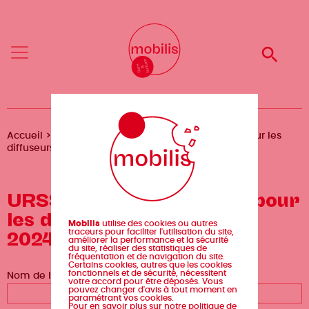
Aller
Mobilis
Mobilis
au
✕
✕
contenu
principal
Reche
Reche
Menu
Menu
Fil
Accueil
Formulaires
URSSAF : mode d’emploi pour les
diffuseurs - 10 janvier 2024
d'Ariane
URSSAF : mode d’emploi pour
les diffuseurs - 10 janvier
Mobilis
utilise des cookies ou autres
2024
traceurs pour faciliter l'utilisation du site,
améliorer la performance et la sécurité
du site, réaliser des statistiques de
fréquentation et de navigation du site.
Certains cookies, autres que les cookies
fonctionnels et de sécurité, nécessitent
Nom de la structure
votre accord pour être déposés. Vous
pouvez changer d'avis à tout moment en
paramétrant vos cookies.
Pour en savoir plus sur notre politique de