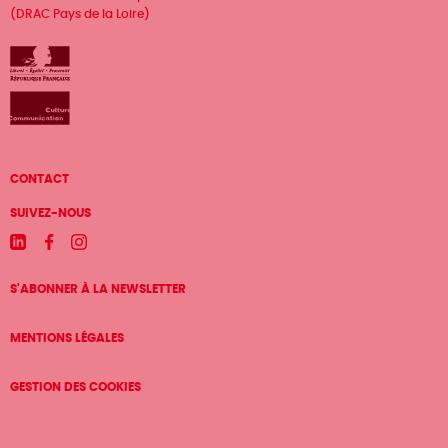
(DRAC Pays de la Loire)
Menu
CONTACT
Pied
SUIVEZ-NOUS
de
Linkedin
Facebook
Instagram
page
S'ABONNER À LA NEWSLETTER
MENTIONS LÉGALES
GESTION DES COOKIES