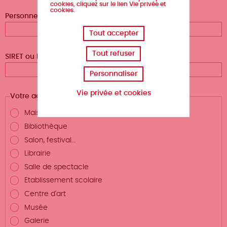
cookies, cliquez sur le lien Vie privée et
cookies.
Personne référente
Tout accepter
Tout refuser
SIRET ou RNA de la structure
Personnaliser
Vie privée et cookies
Votre activité
Maison d'édition
Bibliothèque
Salon, festival...
Librairie
Salle de spectacle
Etablissement scolaire
Centre d'art
Musée
Galerie