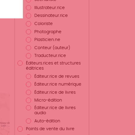
Illustrateur.rice
Dessinateur.rice
Coloriste
Photographe
Plasticien.ne
Conteur (auteur)
Traducteur.rice
Éditeurs.rices et structures
éditrices
Éditeur.rice de revues
Éditeur.rice numérique
Éditeur.rice de livres
Micro-édition
Éditeur.rice de livres
audio
Auto-édition
Points de vente du livre