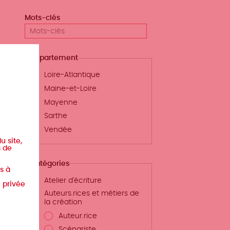
Mots-clés
Département
Loire-Atlantique
Maine-et-Loire
Mayenne
Sarthe
Vendée
u site,
s de
Catégories
s à
Atelier d'écriture
e privée
Auteurs.rices et métiers de
la création
Auteur.rice
Scénariste