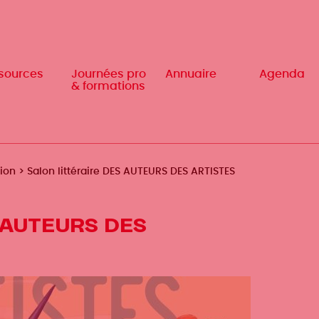
sources
sources
Journées pro
Journées pro
Annuaire
Annuaire
Agenda
Agenda
& formations
& formations
tion
Salon littéraire DES AUTEURS DES ARTISTES
ES AUTEURS DES