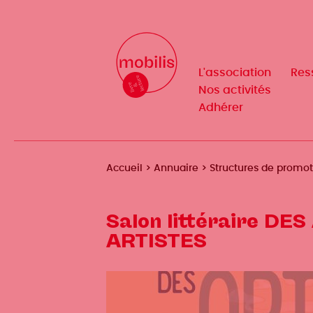
Aller
au
Mobilis
Mobilis
✕
contenu
✕
principal
L'association
L'association
Res
Res
Navigation
Navigation
Nos activités
Nos activités
Adhérer
Adhérer
principale
principale
Fil
Accueil
Annuaire
Structures de promo
d'Ariane
Salon littéraire D
ARTISTES