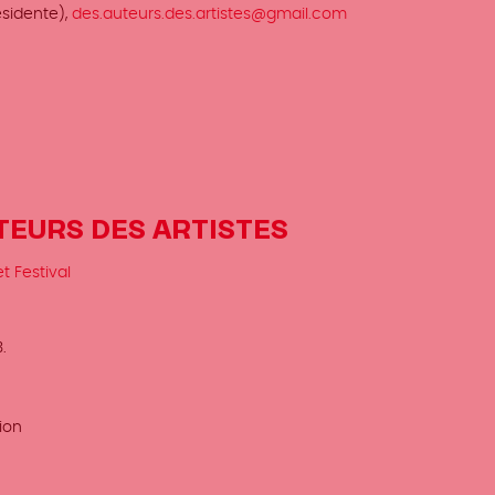
ésidente),
des.auteurs.des.artistes@gmail.com
AUTEURS DES ARTISTES
t Festival
.
ion