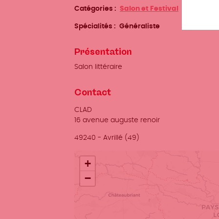
Catégories
Salon et Festival
Spécialités
Généraliste
Présentation
Salon littéraire
Contact
Adresse
CLAD
16 avenue auguste renoir
Ville
49240
-
Avrillé (49)
Localisation
+
−