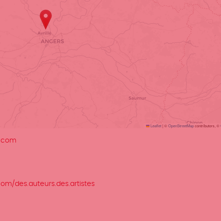
Leaflet
|
©
OpenStreetMap
contributors, ©
l.com
om/des.auteurs.des.artistes