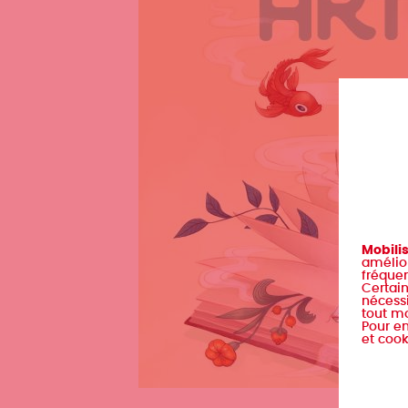
Mobili
amélior
fréquen
Certain
nécessi
tout m
Pour en
et cook