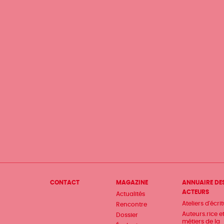
Menu
CONTACT
MAGAZINE
ANNUAIRE DE
ACTEURS
Actualités
Pied
Ateliers d'écri
Rencontre
de
Auteurs.rice e
Dossier
métiers de la