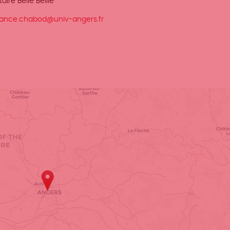
aire Belle Beille
rance.chabod@univ-angers.fr