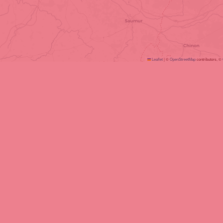
Leaflet
|
©
OpenStreetMap
contributors, ©