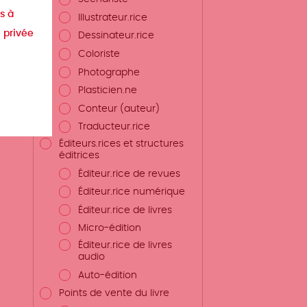
s à
,
Illustrateur.rice
ses
e privée
Dessinateur.rice
Coloriste
Photographe
Plasticien.ne
Conteur (auteur)
Traducteur.rice
Éditeurs.rices et structures
éditrices
Éditeur.rice de revues
Éditeur.rice numérique
Éditeur.rice de livres
Micro-édition
Éditeur.rice de livres
audio
Auto-édition
Points de vente du livre