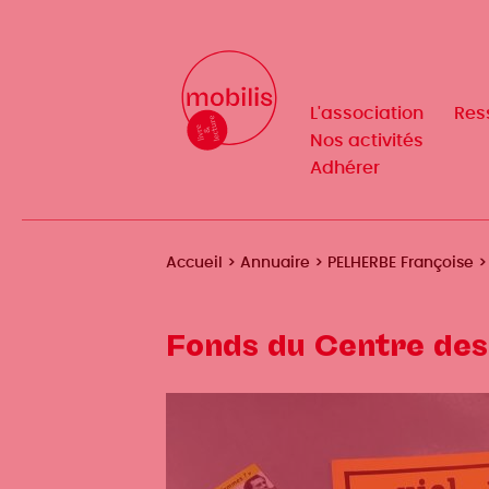
Aller
au
Mobilis
Mobilis
✕
contenu
✕
principal
L'association
L'association
Res
Res
Navigation
Navigation
Nos activités
Nos activités
Adhérer
Adhérer
principale
principale
Fil
Accueil
Annuaire
PELHERBE Françoise
d'Ariane
Fonds du Centre des