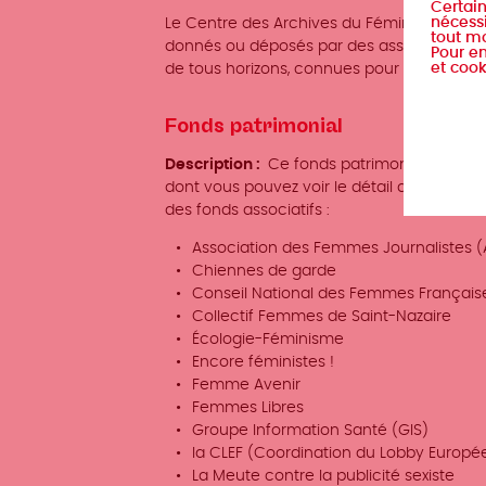
Certain
nécessi
Le Centre des Archives du Féminisme (CAF) 
tout m
donnés ou déposés par des associations mi
Pour en
et cook
de tous horizons, connues pour leurs combat
Fonds patrimonial
Description
Ce fonds patrimonial est com
dont vous pouvez voir le détail dans "en sa
des fonds associatifs :
Association des Femmes Journalistes (
Chiennes de garde
Conseil National des Femmes Français
Collectif Femmes de Saint-Nazaire
Écologie-Féminisme
Encore féministes !
Femme Avenir
Femmes Libres
Groupe Information Santé (GIS)
la CLEF (Coordination du Lobby Europ
La Meute contre la publicité sexiste