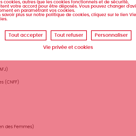
s cookies, autres que les cookies fonctionnels et de sécurité,
tent votre accord pour être déposés. Vous pouvez changer d'avi
est constitué de fonds d'archives privées des 19e et 20e siècles
oment en paramétrant vos cookies.
litantes d'envergure nationale ou par des personnalités françai
 savoir plus sur notre politique de cookies, cliquez sur le lien Vi
ies.
s et leurs prises de position féministes.
Tout accepter
Tout refuser
Personnaliser
posé de plusieurs sous-fonds listés ci-dessous
Vie privée et cookies
voir plus" dans la colonne de droite. On y retrouve
AFJ)
es (CNFF)
éen des Femmes)