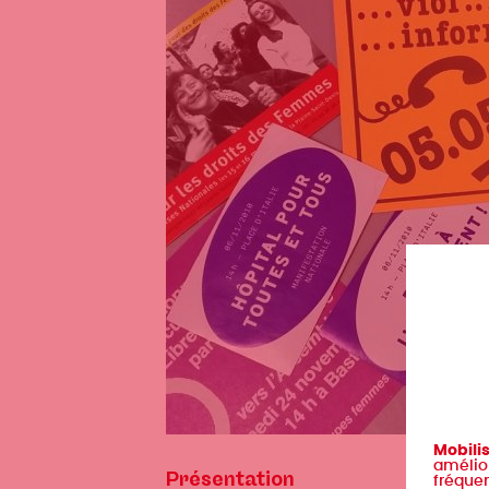
Mobili
amélior
Présentation
fréquen