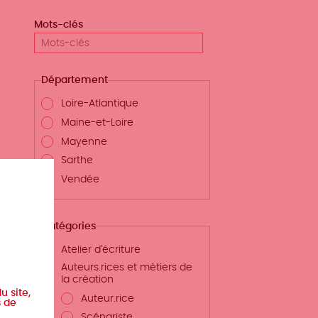
Mots-clés
Département
Loire-Atlantique
Maine-et-Loire
Mayenne
Sarthe
Vendée
Catégories
Atelier d'écriture
Auteurs.rices et métiers de
la création
u site,
Auteur.rice
s de
Scénariste