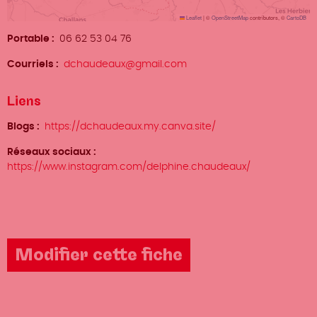
Leaflet
|
©
OpenStreetMap
contributors, ©
CartoDB
Portable
06 62 53 04 76
Courriels
dchaudeaux@gmail.com
Liens
Blogs
https://dchaudeaux.my.canva.site/
Réseaux sociaux
https://www.instagram.com/delphine.chaudeaux/
Modifier cette fiche