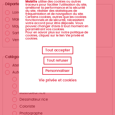
Mobilis
utilise des cookies ou autres
Département
traceurs pour faciliter l'utilisation du site,
améliorer la performance et la sécurité
du site, réaliser des statistiques de
Loire-Atlantique
fréquentation et de navigation du site.
Certains cookies, autres que les cookies
Maine-et-Loire
fonctionnels et de sécurité, nécessitent
votre accord pour être déposés. Vous
pouvez changer d'avis à tout moment en
Mayenne
paramétrant vos cookies.
Pour en savoir plus sur notre politique de
Sarthe
cookies, cliquez sur le lien Vie privée et
cookies.
Vendée
Tout accepter
Catégories
Tout refuser
Atelier d'écriture
Personnaliser
Auteurs.rices et métiers de la création
Auteur.rice
Vie privée et cookies
Scénariste
Illustrateur.rice
Dessinateur.rice
Coloriste
Photographe