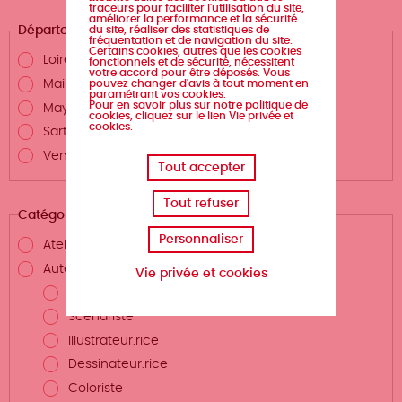
traceurs pour faciliter l'utilisation du site,
améliorer la performance et la sécurité
Département
du site, réaliser des statistiques de
fréquentation et de navigation du site.
Certains cookies, autres que les cookies
Loire-Atlantique
fonctionnels et de sécurité, nécessitent
votre accord pour être déposés. Vous
Maine-et-Loire
pouvez changer d'avis à tout moment en
paramétrant vos cookies.
Pour en savoir plus sur notre politique de
Mayenne
cookies, cliquez sur le lien Vie privée et
cookies.
Sarthe
Vendée
Tout accepter
Tout refuser
Catégories
Personnaliser
Atelier d'écriture
Auteurs.rices et métiers de la création
Vie privée et cookies
Auteur.rice
Scénariste
Illustrateur.rice
Dessinateur.rice
Coloriste