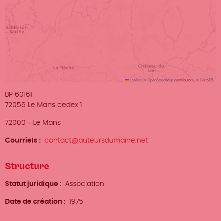
Leaflet
|
©
OpenStreetMap
contributors, ©
CartoDB
Adresse
BP 60161
72056 Le Mans cedex 1
Ville
72000
-
Le Mans
Courriels
contact@auteursdumaine.net
Structure
Statut juridique
Association
Date de création
1975