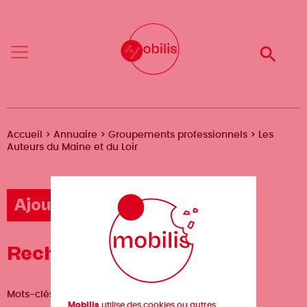
Aller
Mobilis
Mobilis
au
✕
✕
contenu
principal
Reche
Reche
Menu
Menu
Fil
Accueil
Annuaire
Groupements professionnels
Les
Auteurs du Maine et du Loir
d'Ariane
Ajouter une fiche
Recherche avancée
Mots-clés
Mobilis
utilise des cookies ou autres