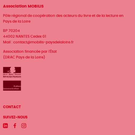
Association MOBILIS
Pôle régional de coopération des acteurs du livre et de la lecture en
Pays de la Loire
BP 70204
44002 NANTES Cedex 01
Mail :
contact@mobilis-paysdelaloire.fr
Association financée par l'État
(DRAC Pays de la Loire)
Menu
CONTACT
Pied
SUIVEZ-NOUS
de
Linkedin
Facebook
Instagram