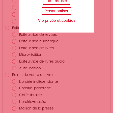
Tout refuser
Photographe
Plasticien.ne
Personnaliser
Conteur (auteur)
Vie privée et cookies
Traducteur.rice
Éditeurs.rices et structures éditrices
Éditeur.rice de revues
Éditeur.rice numérique
Éditeur.rice de livres
Micro-édition
Éditeur.rice de livres audio
Auto-édition
Points de vente du livre
Librairie indépendante
Librairie-papeterie
Café-librairie
Librairie-musée
Maison de la presse