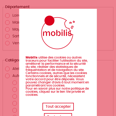
Département
Loire-Atlantique
Maine-et-Loire
Mayenne
Sarthe
Vendée
Mobilis
utilise des cookies ou autres
Catégories
traceurs pour faciliter l'utilisation du site,
améliorer la performance et la sécurité
du site, réaliser des statistiques de
Atelier d'écriture
fréquentation et de navigation du site.
Certains cookies, autres que les cookies
Auteurs.rices et métiers de la création
fonctionnels et de sécurité, nécessitent
votre accord pour être déposés. Vous
pouvez changer d'avis à tout moment en
Auteur.rice
paramétrant vos cookies.
Pour en savoir plus sur notre politique de
Scénariste
cookies, cliquez sur le lien Vie privée et
cookies.
Illustrateur.rice
Dessinateur.rice
Tout accepter
Coloriste