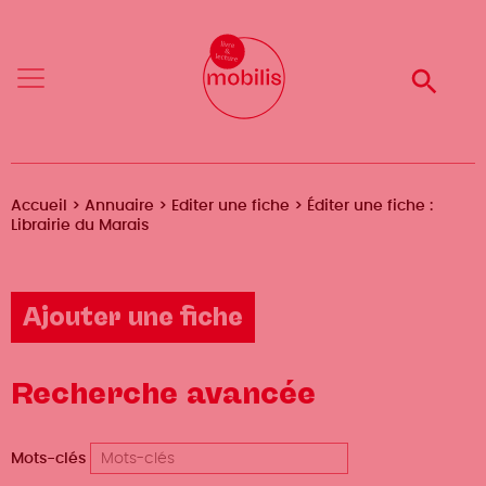
Aller
Mobilis
au
✕
contenu
Reche
Menu
principal
Fil
Accueil
Annuaire
Editer une fiche
Éditer une fiche :
Librairie du Marais
d'Ariane
Ajouter une fiche
Recherche avancée
Mots-clés