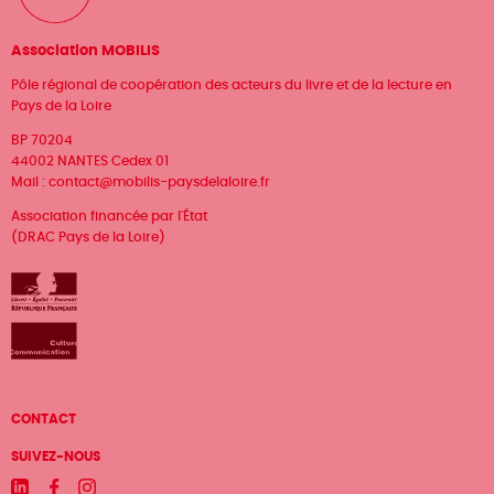
Association MOBILIS
Pôle régional de coopération des acteurs du livre et de la lecture en
Pays de la Loire
BP 70204
44002 NANTES Cedex 01
Mail :
contact@mobilis-paysdelaloire.fr
Association financée par l'État
(DRAC Pays de la Loire)
Menu
CONTACT
Pied
SUIVEZ-NOUS
Linkedin
Facebook
Instagram