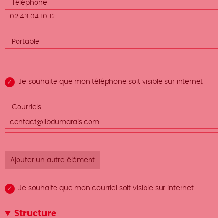
Téléphone
Portable
Je souhaite que mon téléphone soit visible sur internet
Afficher
Courriels
le poids
Courriels
(valeur
des
1)
Courriels
lignes
(valeur
2)
Je souhaite que mon courriel soit visible sur internet
Structure