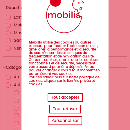
Département
Loire-Atlantique
Maine-et-Loire
Mayenne
Sarthe
Mobilis
utilise des cookies ou autres
traceurs pour faciliter l'utilisation du site,
Vendée
améliorer la performance et la sécurité
du site, réaliser des statistiques de
fréquentation et de navigation du site.
Certains cookies, autres que les cookies
fonctionnels et de sécurité, nécessitent
votre accord pour être déposés. Vous
Catégories
pouvez changer d'avis à tout moment en
paramétrant vos cookies.
Atelier d'écriture
Pour en savoir plus sur notre politique de
cookies, cliquez sur le lien Vie privée et
cookies.
Auteurs.rices et métiers de la création
Auteur.rice
Tout accepter
Scénariste
Illustrateur.rice
Tout refuser
Dessinateur.rice
Personnaliser
Coloriste