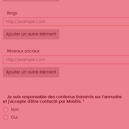
Afficher
Blogs
le poids
URL
des
lignes
Afficher
Réseaux sociaux
le poids
URL
des
lignes
Je suis responsable des contenus transmis sur l'annuaire
et j'accepte d'être contacté par Mobilis.
Non
Oui