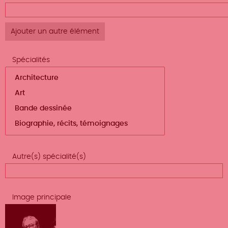
le poids
Langues
de
des
traduction
lignes
(valeur
1)
Spécialités
Autre(s) spécialité(s)
Image principale