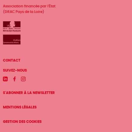
Association financée par l'État
(DRAC Pays de la Loire)
Menu
CONTACT
Pied
SUIVEZ-NOUS
de
Linkedin
Facebook
Instagram
page
S'ABONNER À LA NEWSLETTER
MENTIONS LÉGALES
GESTION DES COOKIES