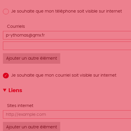
Je souhaite que mon téléphone soit visible sur internet
Afficher
Courriels
le poids
Courriels
(valeur
des
1)
Courriels
lignes
(valeur
2)
Je souhaite que mon courriel soit visible sur internet
Liens
Afficher
Sites internet
le poids
URL
des
lignes