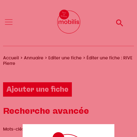
Aller
Mobilis
au
✕
contenu
Reche
Menu
principal
Fil
Accueil
Annuaire
Editer une fiche
Éditer une fiche : RIVE
Pierre
d'Ariane
Ajouter une fiche
Recherche avancée
Mots-clés