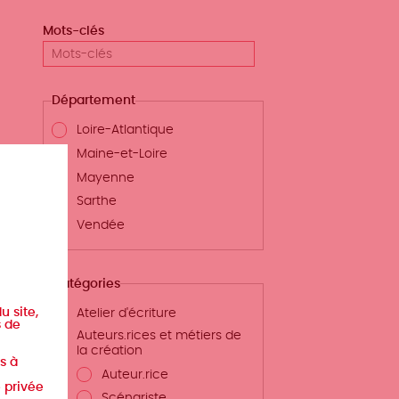
Mots-clés
Département
Loire-Atlantique
Maine-et-Loire
Mayenne
Sarthe
Vendée
Catégories
u site,
Atelier d'écriture
s de
Auteurs.rices et métiers de
la création
s à
Auteur.rice
e privée
Scénariste