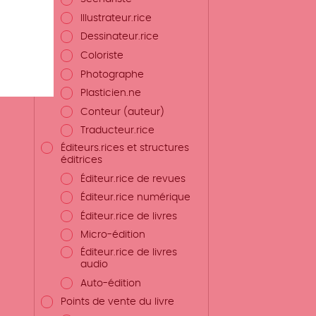
Illustrateur.rice
Dessinateur.rice
Coloriste
Photographe
Plasticien.ne
Conteur (auteur)
Traducteur.rice
Éditeurs.rices et structures
éditrices
Éditeur.rice de revues
Éditeur.rice numérique
Éditeur.rice de livres
Micro-édition
Éditeur.rice de livres
audio
Auto-édition
Points de vente du livre