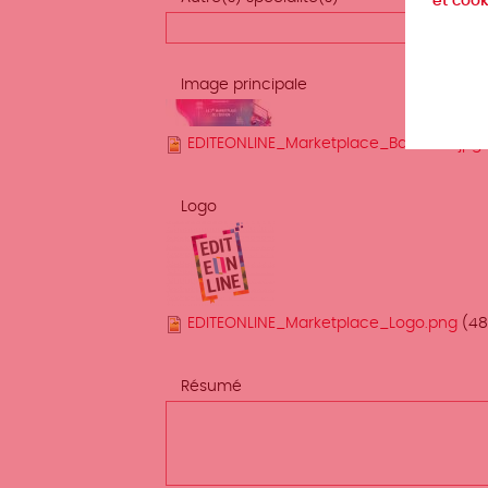
et cook
Image principale
EDITEONLINE_Marketplace_Bannière.jpg
Logo
EDITEONLINE_Marketplace_Logo.png
(48
Résumé