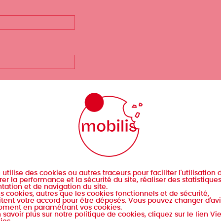
e collection, agent
Graphiste, maquettiste
Remove selection
Remove selection
açonneur
Enlumineur, calligraphe
ve selection
Remove selection
Remove selection
ché de presse
Comédien, artiste, conteur
Remove selection
Remove selection
s
utilise des cookies ou autres traceurs pour faciliter l'utilisation d
er la performance et la sécurité du site, réaliser des statistique
tation et de navigation du site.
s cookies, autres que les cookies fonctionnels et de sécurité,
tent votre accord pour être déposés. Vous pouvez changer d'avi
oment en paramétrant vos cookies.
 savoir plus sur notre politique de cookies, cliquez sur le lien Vi