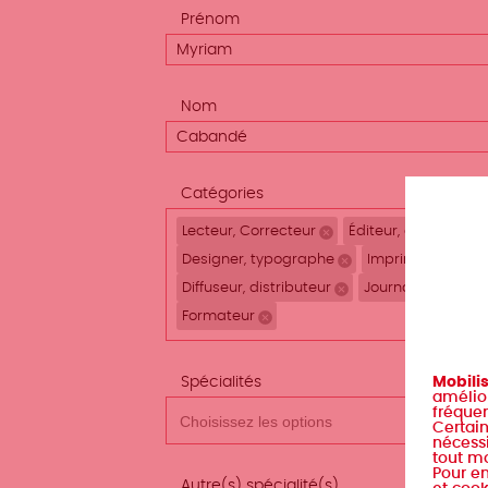
Prénom
Nom
Catégories
Lecteur, Correcteur
Éditeur, directeur d
Remove selection
Designer, typographe
Imprimeur
F
Remove selection
Remo
Diffuseur, distributeur
Journaliste, atta
Remove selection
Formateur
Remove selection
Mobili
Spécialités
amélior
fréquen
Certain
nécessi
tout m
Pour en
Autre(s) spécialité(s)