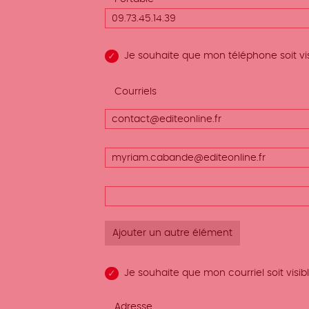
Je souhaite que mon téléphone soit vis
Afficher
Courriels
le poids
Courriels
des
(valeur
lignes
1)
Courriels
(valeur
2)
Courriels
(valeur
3)
Je souhaite que mon courriel soit visibl
Adresse