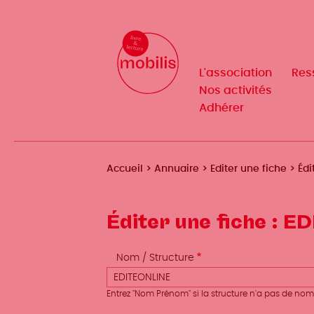
Aller
au
Mobilis
✕
contenu
principal
L'association
Res
Navigation
Nos activités
Adhérer
principale
Fil
Accueil
Annuaire
Editer une fiche
Édi
d'Ariane
Éditer une fiche : 
Nom / Structure
Entrez "Nom Prénom" si la structure n'a pas de nom