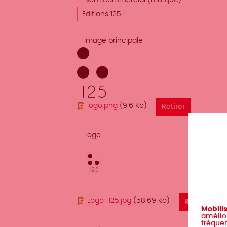
Nom commercial (marque)
Image principale
logo.png
(9.6 Ko)
Logo
Logo_125.jpg
(58.69 Ko)
Mobili
amélior
fréquen