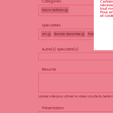
Catégories
Certain
nécessi
tout m
Micro-édition
Remove selection
Pour en
et cook
Spécialités
Art
Bande dessinée
Patrimoine
Remove selection
Remove selection
Rem
Autre(s) spécialité(s)
Résumé
Laissez vide pour utiliser la valeur courte du texte
Présentation