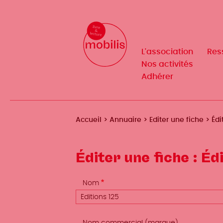
Aller
au
Mobilis
✕
contenu
principal
L'association
Res
Navigation
Nos activités
Adhérer
principale
Fil
Accueil
Annuaire
Editer une fiche
Édi
d'Ariane
Éditer une fiche : Éd
Nom