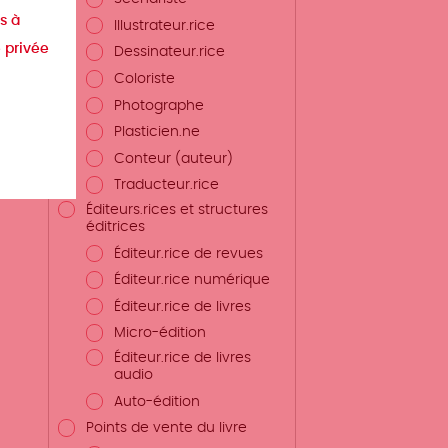
s à
Illustrateur.rice
e privée
Dessinateur.rice
Coloriste
Photographe
Plasticien.ne
Conteur (auteur)
Traducteur.rice
Éditeurs.rices et structures
éditrices
Éditeur.rice de revues
Éditeur.rice numérique
Éditeur.rice de livres
Micro-édition
Éditeur.rice de livres
audio
Auto-édition
Points de vente du livre