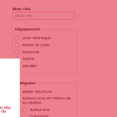
Mots-clés
Département
Loire-Atlantique
Maine-et-Loire
Mayenne
Sarthe
Vendée
Catégories
Atelier d'écriture
Auteurs.rices et métiers de
la création
u site,
Auteur.rice
s de
Scénariste