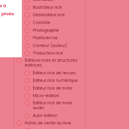
s à
Illustrateur.rice
e privée
Dessinateur.rice
Coloriste
Photographe
Plasticien.ne
Conteur (auteur)
Traducteur.rice
Éditeurs.rices et structures
éditrices
Éditeur.rice de revues
Éditeur.rice numérique
Éditeur.rice de livres
Micro-édition
Éditeur.rice de livres
audio
Auto-édition
Points de vente du livre