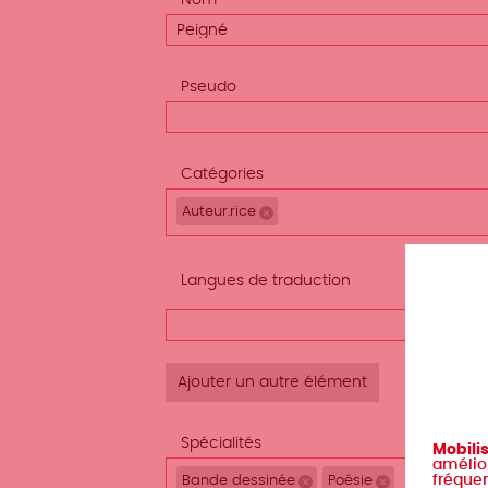
Nom
Pseudo
Catégories
Auteur.rice
Remove selection
Afficher
Langues de traduction
le poids
Langues
des
de
lignes
traduction
(valeur
1)
Spécialités
Mobili
amélior
Bande dessinée
Poésie
fréquen