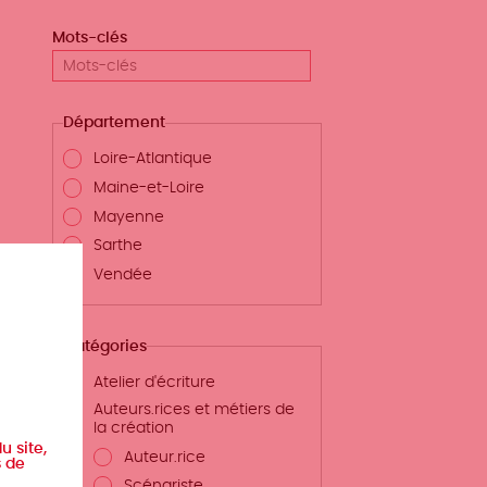
Mots-clés
Département
Loire-Atlantique
Maine-et-Loire
Mayenne
Sarthe
Vendée
Catégories
Atelier d'écriture
Auteurs.rices et métiers de
la création
u site,
Auteur.rice
s de
Scénariste