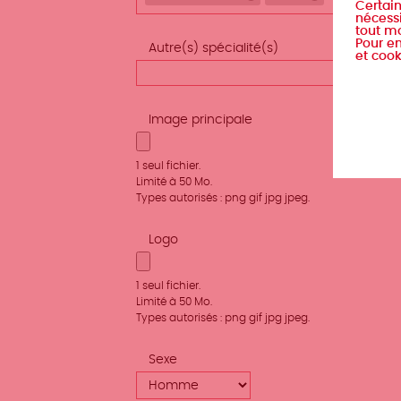
Remove selection
Remove select
Certain
nécessi
tout m
Pour en
Autre(s) spécialité(s)
et cook
Image principale
1 seul fichier.
Limité à 50 Mo.
Types autorisés : png gif jpg jpeg.
Logo
1 seul fichier.
Limité à 50 Mo.
Types autorisés : png gif jpg jpeg.
Sexe