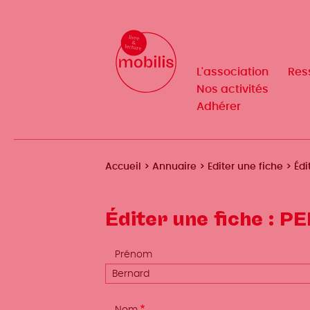
Aller
au
Mobilis
✕
contenu
principal
L'association
Res
Navigation
Nos activités
Adhérer
principale
Fil
Accueil
Annuaire
Editer une fiche
Édi
d'Ariane
Éditer une fiche : 
Prénom