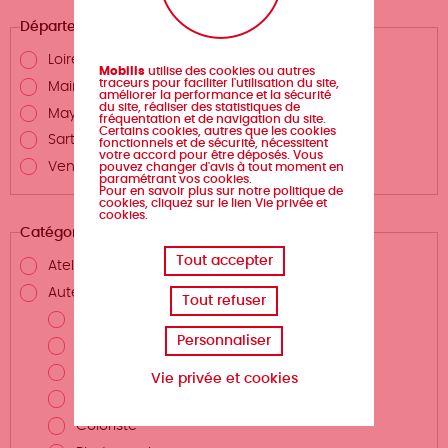
Département
Loire-Atlantique
Mobilis
utilise des cookies ou autres
traceurs pour faciliter l'utilisation du site,
Maine-et-Loire
améliorer la performance et la sécurité
du site, réaliser des statistiques de
Mayenne
fréquentation et de navigation du site.
Certains cookies, autres que les cookies
Sarthe
fonctionnels et de sécurité, nécessitent
votre accord pour être déposés. Vous
Vendée
pouvez changer d'avis à tout moment en
paramétrant vos cookies.
Pour en savoir plus sur notre politique de
cookies, cliquez sur le lien Vie privée et
cookies.
Catégories
Tout accepter
Atelier d'écriture
Auteurs.rices et métiers de la création
Tout refuser
Auteur.rice
Personnaliser
Scénariste
Illustrateur.rice
Vie privée et cookies
Dessinateur.rice
Coloriste