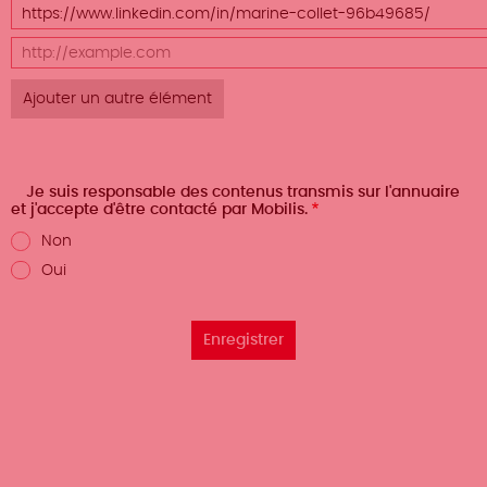
le poids
URL
des
URL
lignes
Je suis responsable des contenus transmis sur l'annuaire
et j'accepte d'être contacté par Mobilis.
Non
Oui