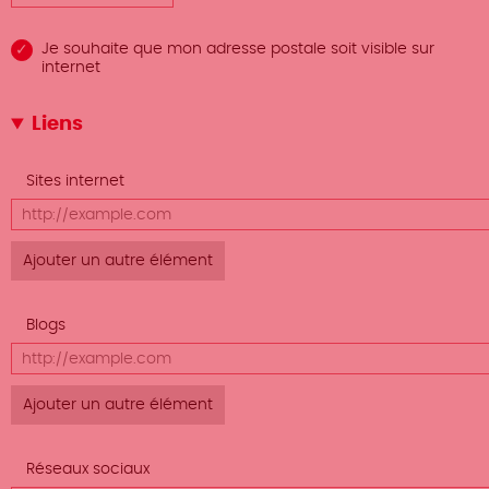
Je souhaite que mon adresse postale soit visible sur
internet
Liens
Afficher
Sites internet
le poids
URL
des
lignes
Afficher
Blogs
le poids
URL
des
lignes
Afficher
Réseaux sociaux