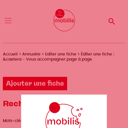
Aller
Mobilis
au
✕
contenu
Reche
Menu
principal
Fil
Accueil
Annuaire
Editer une fiche
Éditer une fiche :
&caetera - Vous accompagner page à page
d'Ariane
Ajouter une fiche
Recherche avancée
Mots-clés