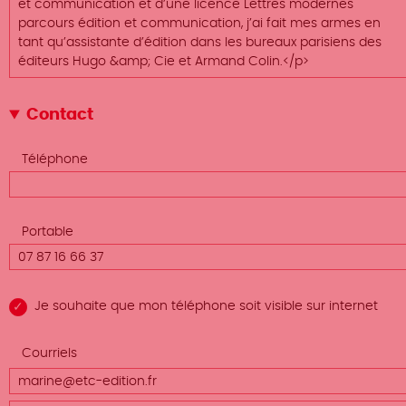
Contact
Téléphone
Portable
Je souhaite que mon téléphone soit visible sur internet
Afficher
Courriels
le poids
Courriels
(valeur
des
1)