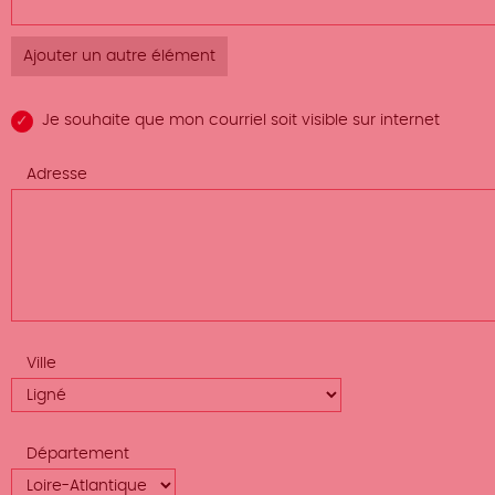
Courriels
lignes
(valeur
2)
Je souhaite que mon courriel soit visible sur internet
Adresse
Ville
Département