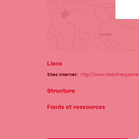
Liens
Sites internet
http://www.bibliothequesre
Structure
Fonds et ressources