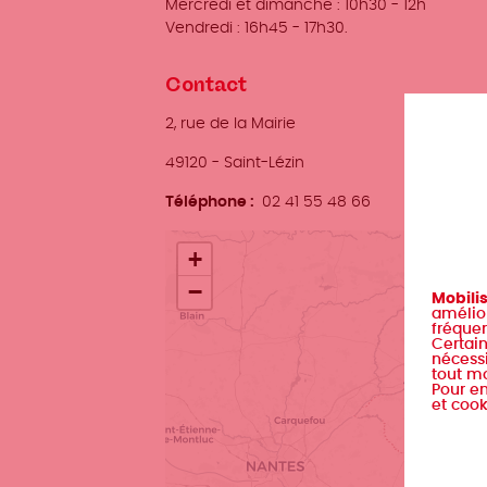
Mercredi et dimanche : 10h30 - 12h
Vendredi : 16h45 - 17h30.
Contact
Adresse
2, rue de la Mairie
Ville
49120
-
Saint-Lézin
Téléphone
02 41 55 48 66
Localisation
+
−
Mobili
amélior
fréquen
Certain
nécessi
tout m
Pour en
et cook