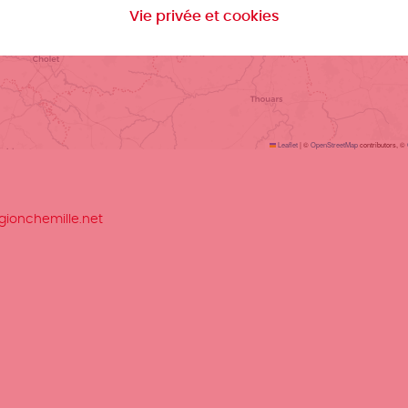
Vie privée et cookies
Leaflet
|
©
OpenStreetMap
contributors, ©
gionchemille.net