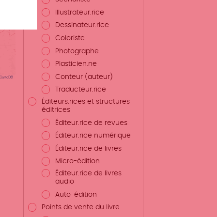
Illustrateur.rice
Dessinateur.rice
Coloriste
Photographe
Plasticien.ne
Conteur (auteur)
CartoDB
Traducteur.rice
Éditeurs.rices et structures
éditrices
Éditeur.rice de revues
Éditeur.rice numérique
Éditeur.rice de livres
Micro-édition
Éditeur.rice de livres
audio
Auto-édition
Points de vente du livre