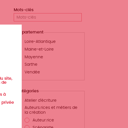
Mots-clés
Département
Loire-Atlantique
Maine-et-Loire
Mayenne
Sarthe
Vendée
u site,
s de
Catégories
s à
Atelier d'écriture
e privée
Auteurs.rices et métiers de
la création
Auteur.rice
Scénariste