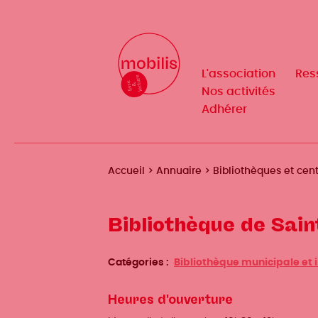
Aller
au
Mobilis
Mobilis
✕
contenu
✕
principal
L'association
L'association
Res
Res
Navigation
Navigation
Nos activités
Nos activités
Adhérer
Adhérer
principale
principale
Fil
Accueil
Annuaire
Bibliothèques et ce
d'Ariane
Bibliothèque de Sain
Catégories
Bibliothèque municipale et
Heures d'ouverture