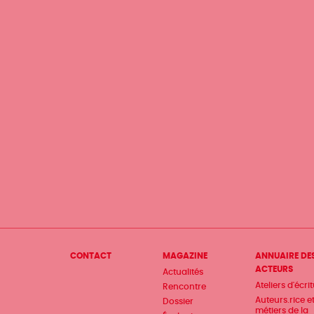
Menu
CONTACT
MAGAZINE
ANNUAIRE DE
ACTEURS
Actualités
Pied
Ateliers d'écri
Rencontre
de
Auteurs.rice e
Dossier
métiers de la