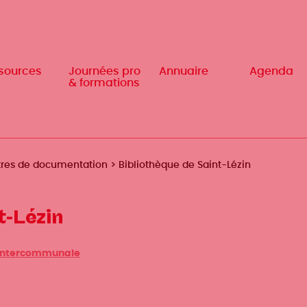
sources
sources
Journées pro
Journées pro
Annuaire
Annuaire
Agenda
Agenda
& formations
& formations
ntres de documentation
Bibliothèque de Saint-Lézin
t-Lézin
 intercommunale