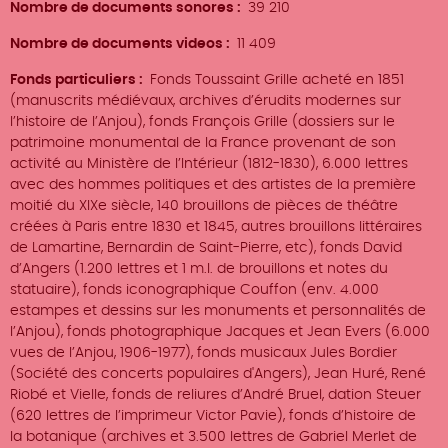
Nombre de documents sonores
39 210
Nombre de documents videos
11 409
Fonds particuliers
Fonds Toussaint Grille acheté en 1851
(manuscrits médiévaux, archives d’érudits modernes sur
l’histoire de l’Anjou), fonds François Grille (dossiers sur le
patrimoine monumental de la France provenant de son
activité au Ministère de l’Intérieur (1812-1830), 6.000 lettres
avec des hommes politiques et des artistes de la première
moitié du XIXe siècle, 140 brouillons de pièces de théâtre
créées à Paris entre 1830 et 1845, autres brouillons littéraires
de Lamartine, Bernardin de Saint-Pierre, etc), fonds David
d’Angers (1.200 lettres et 1 m.l. de brouillons et notes du
statuaire), fonds iconographique Couffon (env. 4.000
estampes et dessins sur les monuments et personnalités de
l’Anjou), fonds photographique Jacques et Jean Evers (6.000
vues de l’Anjou, 1906-1977), fonds musicaux Jules Bordier
(Société des concerts populaires d'Angers), Jean Huré, René
Riobé et Vielle, fonds de reliures d’André Bruel, dation Steuer
(620 lettres de l’imprimeur Victor Pavie), fonds d’histoire de
la botanique (archives et 3.500 lettres de Gabriel Merlet de