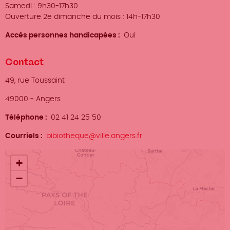
Samedi : 9h30-17h30
Ouverture 2e dimanche du mois : 14h-17h30
Accès personnes handicapées
Oui
Contact
Adresse
49, rue Toussaint
Ville
49000
-
Angers
Téléphone
02 41 24 25 50
Courriels
bibiotheque@ville.angers.fr
Localisation
+
−