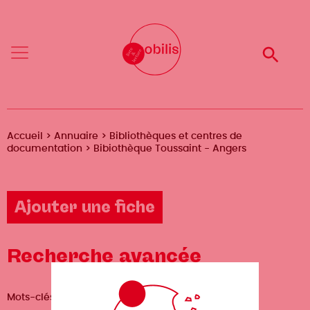
Aller
Mobilis
Mobilis
au
✕
✕
contenu
principal
Reche
Reche
Menu
Menu
Fil
Accueil
Annuaire
Bibliothèques et centres de
documentation
Bibiothèque Toussaint - Angers
d'Ariane
Ajouter une fiche
Recherche avancée
Mots-clés