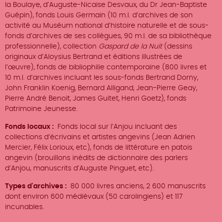
la Boulaye, d’Auguste-Nicaise Desvaux, du Dr Jean-Baptiste
Guépin), fonds Louis Germain (10 m.l. d’archives de son
activité au Muséum national d’histoire naturelle et de sous-
fonds d’archives de ses collègues, 90 m.l. de sa bibliothèque
professionnelle), collection
Gaspard de la Nuit
(dessins
originaux d’Aloysius Bertrand et éditions illustrées de
l’œuvre), fonds de bibliophilie contemporaine (800 livres et
10 m.l. d’archives incluant les sous-fonds Bertrand Dorny,
John Franklin Koenig, Bernard Alligand, Jean-Pierre Geay,
Pierre André Benoit, James Guitet, Henri Goetz), fonds
Patrimoine Jeunesse.
Fonds locaux
Fonds local sur l’Anjou incluant des
collections d’écrivains et artistes angevins (Jean Adrien
Mercier, Félix Lorioux, etc), fonds de littérature en patois
angevin (brouillons inédits de dictionnaire des parlers
d’Anjou, manuscrits d’Auguste Pinguet, etc).
Types d'archives
80 000 livres anciens, 2 600 manuscrits
dont environ 600 médiévaux (50 carolingiens) et 117
incunables.