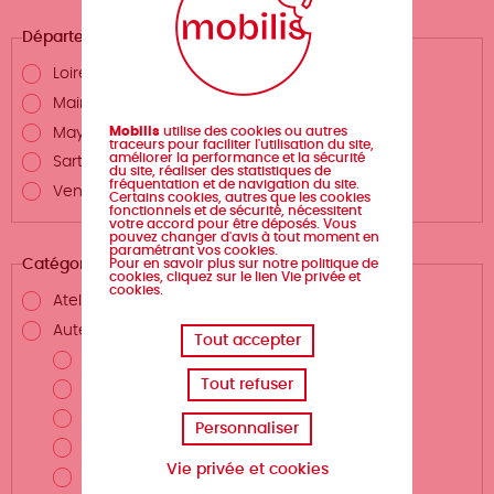
Département
Loire-Atlantique
Maine-et-Loire
Mobilis
utilise des cookies ou autres
Mayenne
traceurs pour faciliter l'utilisation du site,
améliorer la performance et la sécurité
Sarthe
du site, réaliser des statistiques de
fréquentation et de navigation du site.
Vendée
Certains cookies, autres que les cookies
fonctionnels et de sécurité, nécessitent
votre accord pour être déposés. Vous
pouvez changer d'avis à tout moment en
paramétrant vos cookies.
Pour en savoir plus sur notre politique de
Catégories
cookies, cliquez sur le lien Vie privée et
cookies.
Atelier d'écriture
Auteurs.rices et métiers de la création
Tout accepter
Auteur.rice
Tout refuser
Scénariste
Illustrateur.rice
Personnaliser
Dessinateur.rice
Vie privée et cookies
Coloriste