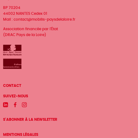
BP 70204
44002 NANTES Cedex 01
Mail :
contact@mobilis-paysdelaloire.fr
Association financée par l'État
(DRAC Pays de la Loire)
Menu
CONTACT
Pied
SUIVEZ-NOUS
de
Linkedin
Facebook
Instagram
page
S'ABONNER À LA NEWSLETTER
MENTIONS LÉGALES