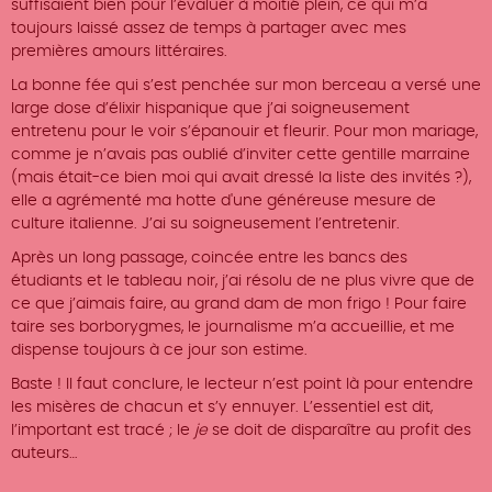
suffisaient bien pour l’évaluer à moitié plein, ce qui m’a
toujours laissé assez de temps à partager avec mes
premières amours littéraires.
La bonne fée qui s’est penchée sur mon berceau a versé une
large dose d’élixir hispanique que j’ai soigneusement
entretenu pour le voir s’épanouir et fleurir. Pour mon mariage,
comme je n’avais pas oublié d’inviter cette gentille marraine
(mais était-ce bien moi qui avait dressé la liste des invités ?),
elle a agrémenté ma hotte d'une généreuse mesure de
culture italienne. J’ai su soigneusement l’entretenir.
Après un long passage, coincée entre les bancs des
étudiants et le tableau noir, j’ai résolu de ne plus vivre que de
ce que j’aimais faire, au grand dam de mon frigo ! Pour faire
taire ses borborygmes, le journalisme m’a accueillie, et me
dispense toujours à ce jour son estime.
Baste ! Il faut conclure, le lecteur n’est point là pour entendre
les misères de chacun et s’y ennuyer. L’essentiel est dit,
l’important est tracé ; le
je
se doit de disparaître au profit des
auteurs…