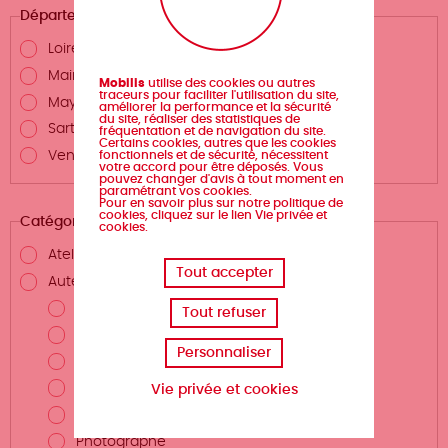
Département
Loire-Atlantique
Maine-et-Loire
Mobilis
utilise des cookies ou autres
traceurs pour faciliter l'utilisation du site,
Mayenne
améliorer la performance et la sécurité
du site, réaliser des statistiques de
Sarthe
fréquentation et de navigation du site.
Certains cookies, autres que les cookies
Vendée
fonctionnels et de sécurité, nécessitent
votre accord pour être déposés. Vous
pouvez changer d'avis à tout moment en
paramétrant vos cookies.
Pour en savoir plus sur notre politique de
cookies, cliquez sur le lien Vie privée et
Catégories
cookies.
Atelier d'écriture
Tout accepter
Auteurs.rices et métiers de la création
Auteur.rice
Tout refuser
Scénariste
Personnaliser
Illustrateur.rice
Dessinateur.rice
Vie privée et cookies
Coloriste
Photographe