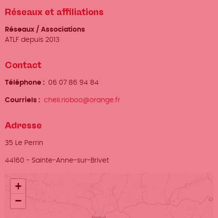
Réseaux et affiliations
Réseaux / Associations
ATLF depuis 2013
Contact
Téléphone
06 07 86 94 84
Courriels
cheli.rioboo@orange.fr
Adresse
Adresse
35 Le Perrin
Ville
44160
-
Sainte-Anne-sur-Brivet
Localisation
+
−