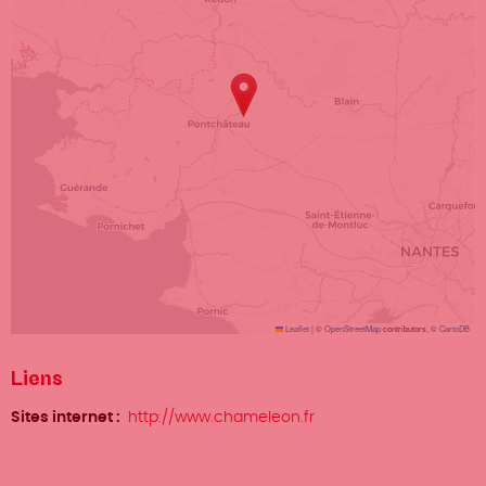
Leaflet
|
©
OpenStreetMap
contributors, ©
CartoDB
Liens
Sites internet
http://www.chameleon.fr