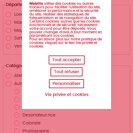
Mobilis
utilise des cookies ou autres
Département
traceurs pour faciliter l'utilisation du site,
améliorer la performance et la sécurité
du site, réaliser des statistiques de
Loire-Atlantique
fréquentation et de navigation du site.
Certains cookies, autres que les cookies
Maine-et-Loire
fonctionnels et de sécurité, nécessitent
votre accord pour être déposés. Vous
Mayenne
pouvez changer d'avis à tout moment en
paramétrant vos cookies.
Sarthe
Pour en savoir plus sur notre politique de
cookies, cliquez sur le lien Vie privée et
Vendée
cookies.
Tout accepter
Catégories
Tout refuser
Atelier d'écriture
Personnaliser
Auteurs.rices et métiers de la création
Auteur.rice
Vie privée et cookies
Scénariste
Illustrateur.rice
Dessinateur.rice
Coloriste
Photographe