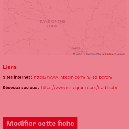
Leaflet
|
©
OpenStreetMap
contributors, ©
CartoDB
Liens
Sites internet
https://www.linkedin.com/in/lisa-boron/
Réseaux sociaux
https://www.instagram.com/trad.lisab/
Modifier cette fiche