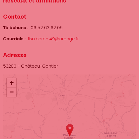
Réseaux et affiliations
Contact
Téléphone
06 52 63 62 05
Courriels
lisa.boron.49@orange.fr
Adresse
Ville
53200
-
Château-Gontier
Localisation
+
−