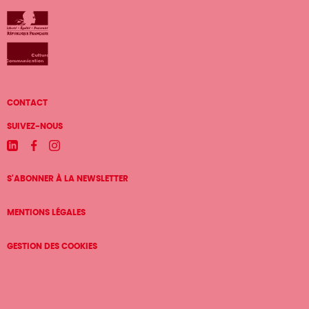
Menu
CONTACT
Pied
SUIVEZ-NOUS
de
Linkedin
Facebook
Instagram
page
S'ABONNER À LA NEWSLETTER
MENTIONS LÉGALES
GESTION DES COOKIES