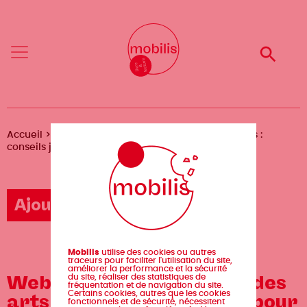
Aller
Mobilis
Mobilis
au
✕
✕
contenu
principal
Reche
Reche
Menu
Menu
Fil
Accueil
Agenda
Webinaire // Le Barreau des arts :
conseils juridiques pour les artistes-auteurs·rices
d'Ariane
Ajouter un événement
Mobilis
utilise des cookies ou autres
traceurs pour faciliter l'utilisation du site,
améliorer la performance et la sécurité
Webinaire // Le Barreau des
du site, réaliser des statistiques de
fréquentation et de navigation du site.
Certains cookies, autres que les cookies
arts : conseils juridiques pour
fonctionnels et de sécurité, nécessitent