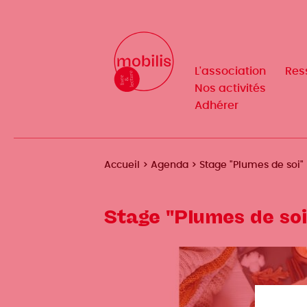
Aller
au
Mobilis
Mobilis
✕
contenu
✕
principal
L'association
L'association
Res
Res
Navigation
Navigation
Nos activités
Nos activités
Adhérer
Adhérer
principale
principale
Fil
Accueil
Agenda
Stage "Plumes de soi"
d'Ariane
Stage "Plumes de soi