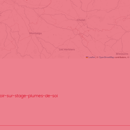
Leaflet
|
©
OpenStreetMap
contributors, ©
oir-sur-stage-plumes-de-soi