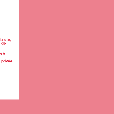
u site,
s de
s à
e privée