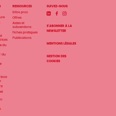
S
RESSOURCES
SUIVEZ-NOUS
Infos pros
Linkedin
Facebook
Instagram
ture
Offres
t
Aides et
S'ABONNER À LA
subventions
NEWSLETTER
Fiches pratiques
et
Publications
trices
MENTIONS LÉGALES
te du
r du
GESTION DES
COOKIES
e
livre
e
it
et
on
s