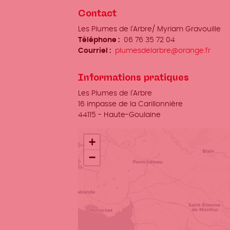
Contact
Organisateur
Les Plumes de l'Arbre/ Myriam Gravouille
/
Téléphone
06 76 35 72 04
Prénom
Courriel
plumesdelarbre@orange.fr
Nom
Informations pratiques
Lieu
Les Plumes de l'Arbre
Adresse
16 impasse de la Carillonnière
Ville
44115
-
Haute-Goulaine
+
−