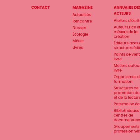
Menu
CONTACT
MAGAZINE
ANNUAIRE DE
ACTEURS
Actualités
Pied
Ateliers d'écri
Rencontre
de
Auteurs.rice e
Dossier
métiers de la
Écologie
page
création
Métier
Éditeurs.rices 
Livres
structures édi
Points de ven
livre
Métiers autou
livre
Organismes d
formation
Structures de
promotion du 
et de la lectur
Patrimoine écr
Bibliothèques 
centres de
documentati
Groupements
professionnel