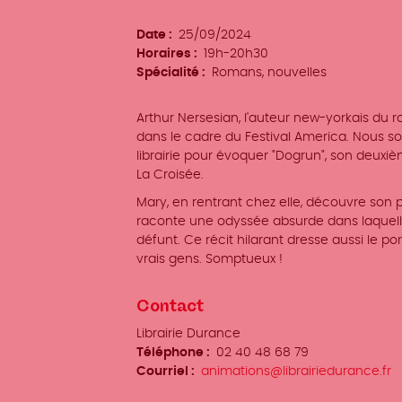
d'événement
Date
25/09/2024
Horaires
19h-20h30
Spécialité
Romans, nouvelles
Arthur Nersesian, l'auteur new-yorkais du 
dans le cadre du Festival America. Nous so
librairie pour évoquer "Dogrun", son deuxi
La Croisée.
Mary, en rentrant chez elle, découvre son 
raconte une odyssée absurde dans laquell
défunt. Ce récit hilarant dresse aussi le po
vrais gens. Somptueux !
Contact
Organisateur
Librairie Durance
/
Téléphone
02 40 48 68 79
Prénom
Courriel
animations@librairiedurance.fr
Nom