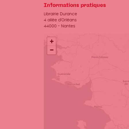
Informations pratiques
Lieu
Librairie Durance
Adresse
4 allée d'Orléans
Ville
44000
-
Nantes
+
−