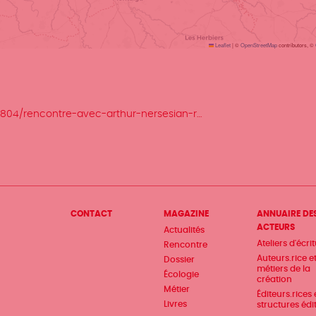
Leaflet
|
©
OpenStreetMap
contributors, ©
59804/rencontre-avec-arthur-nersesian-r…
Menu
CONTACT
MAGAZINE
ANNUAIRE DE
ACTEURS
Actualités
Pied
Ateliers d'écri
Rencontre
de
Auteurs.rice e
Dossier
métiers de la
Écologie
page
création
Métier
Éditeurs.rices 
Livres
structures édi