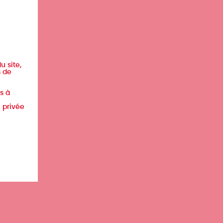
u site,
s de
s à
e privée