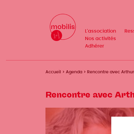
Aller
au
Mobilis
Mobilis
✕
contenu
✕
principal
L'association
L'association
Res
Res
Navigation
Navigation
Nos activités
Nos activités
Adhérer
Adhérer
principale
principale
Fil
Accueil
Agenda
Rencontre avec Arthur
d'Ariane
Rencontre avec Art