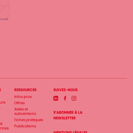
CartoDB
S
RESSOURCES
SUIVEZ-NOUS
Infos pros
Linkedin
Facebook
Instagram
ture
Offres
t
Aides et
S'ABONNER À LA
subventions
NEWSLETTER
Fiches pratiques
et
Publications
trices
MENTIONS LÉGALES