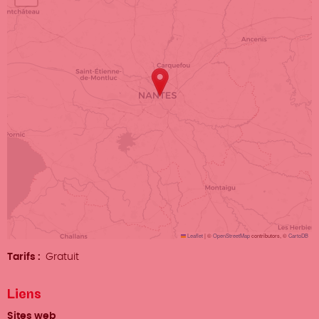
Leaflet
|
©
OpenStreetMap
contributors, ©
CartoDB
Tarifs
Gratuit
Liens
Sites web