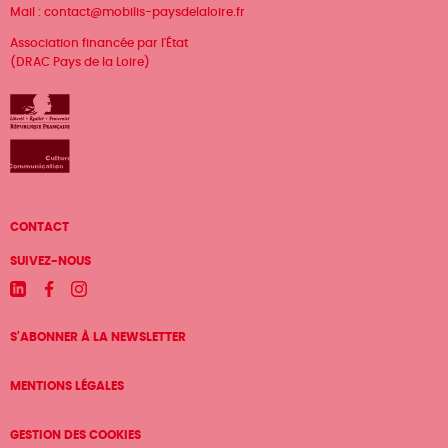
Mail :
contact@mobilis-paysdelaloire.fr
Association financée par l'État
(DRAC Pays de la Loire)
Menu
CONTACT
Pied
SUIVEZ-NOUS
de
Linkedin
Facebook
Instagram
page
S'ABONNER À LA NEWSLETTER
MENTIONS LÉGALES
GESTION DES COOKIES