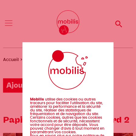
Aller
Mobilis
Mobilis
au
✕
✕
contenu
principal
Reche
Reche
Menu
Menu
Fil
Accueil
Agenda
Papier Machine x Bouclard 2
d'Ariane
Ajouter un événement
Mobilis
utilise des cookies ou autres
traceurs pour faciliter l'utilisation du site,
améliorer la performance et la sécurité
du site, réaliser des statistiques de
fréquentation et de navigation du site.
Papier Machine x Bouclard 2
Certains cookies, autres que les cookies
fonctionnels et de sécurité, nécessitent
votre accord pour être déposés. Vous
pouvez changer d'avis à tout moment en
paramétrant vos cookies.
Pour en savoir plus sur notre politique de