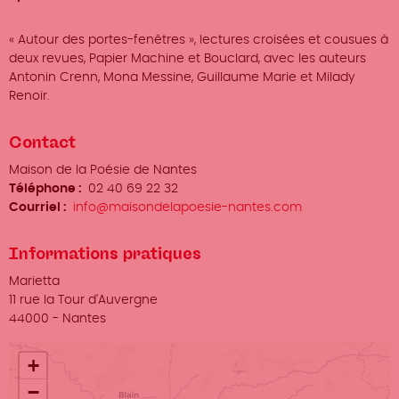
« Autour des portes-fenêtres », lectures croisées et cousues à
deux revues, Papier Machine et Bouclard, avec les auteurs
Antonin Crenn, Mona Messine, Guillaume Marie et Milady
Renoir.
Contact
Organisateur
Maison de la Poésie de Nantes
/
Téléphone
02 40 69 22 32
Prénom
Courriel
info@maisondelapoesie-nantes.com
Nom
Informations pratiques
Lieu
Marietta
Adresse
11 rue la Tour d'Auvergne
Ville
44000
-
Nantes
+
−